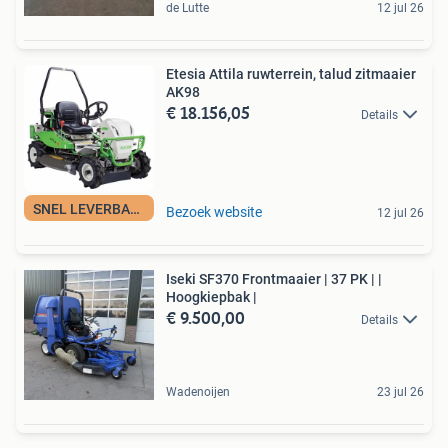
de Lutte
12 jul 26
Etesia Attila ruwterrein, talud zitmaaier
AK98
€ 18.156,05
Details
SNEL LEVERBAAR
Bezoek website
12 jul 26
Iseki SF370 Frontmaaier | 37 PK | |
Hoogkiepbak |
€ 9.500,00
Details
Wadenoijen
23 jul 26