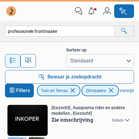
Zitmaaiers
Sorteer op
Alle afstanden…
Bewaar je zoekopdracht
Filters
Tuin en Terras
Zitmaaiers
Verwijder f
[Gezocht] , husqvarna rider en andere
modellen , [Gezocht]
Zie omschrijving
Details