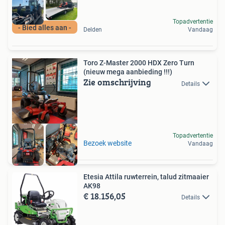
Topadvertentie
- Bied alles aan -
Delden
Vandaag
Toro Z-Master 2000 HDX Zero Turn
(nieuw mega aanbieding !!!)
Zie omschrijving
Details
Topadvertentie
Bezoek website
Vandaag
Etesia Attila ruwterrein, talud zitmaaier
AK98
€ 18.156,05
Details