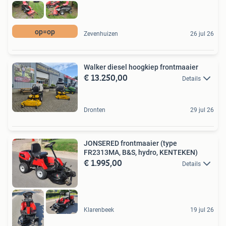
op=op
Zevenhuizen
26 jul 26
Walker diesel hoogkiep frontmaaier
€ 13.250,00
Details
Dronten
29 jul 26
JONSERED frontmaaier (type
FR2313MA, B&S, hydro, KENTEKEN)
€ 1.995,00
Details
Klarenbeek
19 jul 26