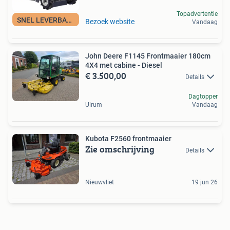
Topadvertentie
SNEL LEVERBAAR
Bezoek website
Vandaag
John Deere F1145 Frontmaaier 180cm
4X4 met cabine - Diesel
€ 3.500,00
Details
Dagtopper
Ulrum
Vandaag
Kubota F2560 frontmaaier
Zie omschrijving
Details
Nieuwvliet
19 jun 26