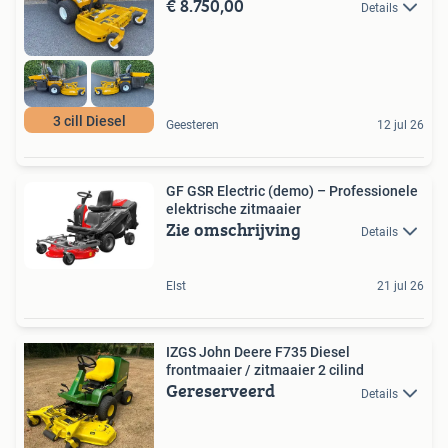
€ 8.750,00
Details
3 cill Diesel
Geesteren
12 jul 26
GF GSR Electric (demo) – Professionele
elektrische zitmaaier
Zie omschrijving
Details
Elst
21 jul 26
IZGS John Deere F735 Diesel
frontmaaier / zitmaaier 2 cilind
Gereserveerd
Details