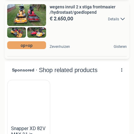
wegens inruil 2 x stiga frontmaaier
/hydrostaat/goedlopend
€ 2.650,00
Details
op=op
Zevenhuizen
Gisteren