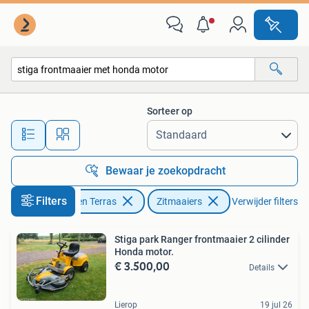
Zitmaaiers
Sorteer op
Alle afstanden…
Bewaar je zoekopdracht
Filters
Tuin en Terras
Zitmaaiers
Verwijder filters
Stiga park Ranger frontmaaier 2 cilinder
Honda motor.
€ 3.500,00
Details
Lierop
19 jul 26