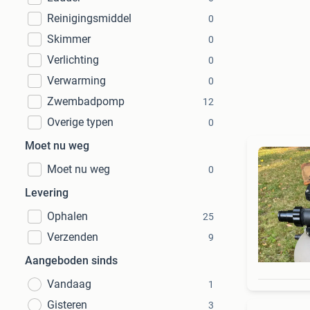
Reinigingsmiddel
0
Skimmer
0
Verlichting
0
Verwarming
0
Zwembadpomp
12
Overige typen
0
Moet nu weg
Moet nu weg
0
Levering
Ophalen
25
Verzenden
9
Aangeboden sinds
Vandaag
1
Gisteren
3