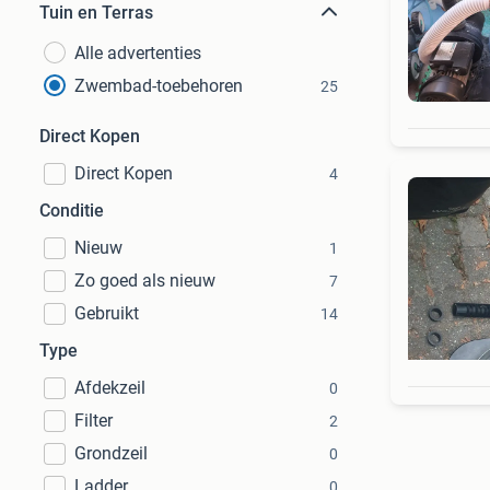
Tuin en Terras
Alle advertenties
Zwembad-toebehoren
25
Direct Kopen
Direct Kopen
4
Conditie
Nieuw
1
Zo goed als nieuw
7
Gebruikt
14
Type
Afdekzeil
0
Filter
2
Grondzeil
0
Ladder
0