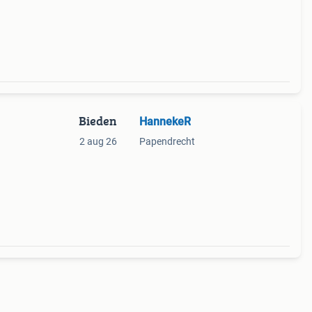
Bieden
HannekeR
2 aug 26
Papendrecht
at,
oor