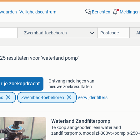
waarden
Veiligheidscentrum
Berichten
Meldingen
Zwembad-toebehoren
A
25 resultaten
voor 'waterland pomp'
Ontvang meldingen van
r je zoekopdracht
nieuwe zoekresultaten
as
Zwembad-toebehoren
Verwijder filters
Waterland Zandfilterpomp
Te koop aangeboden: een waterland
zandfilterpomp, model zf-300vt+pomp p-250
Deze zandfilterset is ideaal voor het schoonh