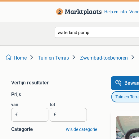
Help en info
Voor
Home
Tuin en Terras
Zwembad-toebehoren
Verfijn resultaten
Bewaa
Prijs
Tuin en Terr
van
tot
€
€
Categorie
Wis de categorie