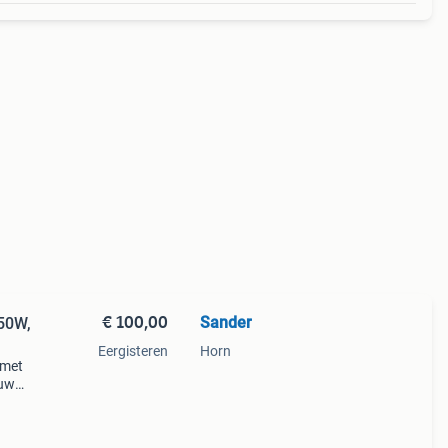
€ 100,00
Sander
50W,
Eergisteren
Horn
 met
 uw
250w
 De