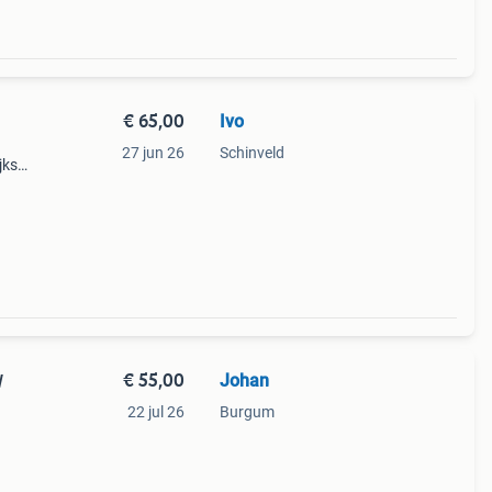
€ 65,00
Ivo
27 jun 26
Schinveld
jks
.
€ 55,00
Johan
W
22 jul 26
Burgum
room
voor