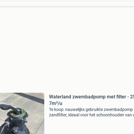
Waterland zwembadpomp met filter - 2
7m³/u
Te koop: nauwelijks gebruikte zwembadpomp
zandfilter, ideaal voor het schoonhouden van
zwembad. De pomp heeft een vermogen van 
en een maximale doorstroom van 7m³ per uur.
maximale opvoe