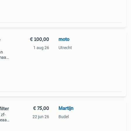
€ 100,00
moto
e
1 aug 26
Utrecht
an
 maar
eft
€ 75,00
Martijn
lter
zf-
22 jun 26
Budel
eaal
, en