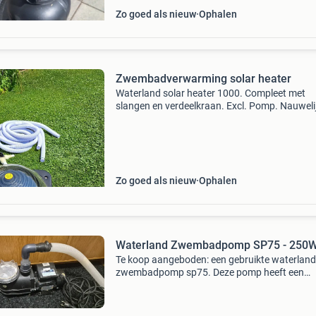
Zo goed als nieuw
Ophalen
Zwembadverwarming solar heater
Waterland solar heater 1000. Compleet met
slangen en verdeelkraan. Excl. Pomp. Nauweli
gebruikt. Nog in prima staat. Incl. Handleiding
Zo goed als nieuw
Ophalen
Waterland Zwembadpomp SP75 - 250
Te koop aangeboden: een gebruikte waterland
zwembadpomp sp75. Deze pomp heeft een
vermogen van 250w en een maximale doorst
van 125 liter per minuut. Pomp is ontworpen 
een maximale vloeistofte