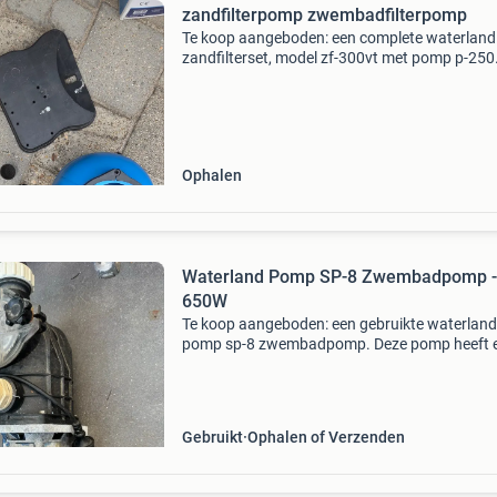
zandfilterpomp zwembadfilterpomp
Te koop aangeboden: een complete waterland
zandfilterset, model zf-300vt met pomp p-250
Deze set is geschikt voor zwembaden tot 20m
heeft een filtercapaciteit van circa 5.2M³/h. D
filterpomp hee
Ophalen
Waterland Pomp SP-8 Zwembadpomp -
650W
Te koop aangeboden: een gebruikte waterland
pomp sp-8 zwembadpomp. Deze pomp heeft 
vermogen van 650w en is geschikt voor het
circuleren en filteren van zwembadwater. Idea
vervangende pomp of
Gebruikt
Ophalen of Verzenden