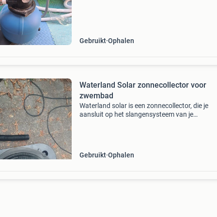
van uw zwembad. De pomp is gebruikt, maar
verkeert in goede staat en
Gebruikt
Ophalen
Waterland Solar zonnecollector voor
zwembad
Waterland solar is een zonnecollector, die je
aansluit op het slangensysteem van je
opzetzwembad met pomp. Als hij in de zon sta
warmt het water in de collector op en wordt d
de zwarte slangen n
Gebruikt
Ophalen