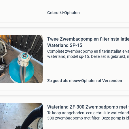
Gebruikt
Ophalen
Twee Zwembadpomp en filterinstallati
Waterland SP-15
Complete zwembadpomp en filterinstallatie v
waterland, model sp-15. Deze set is gebruikt,
werkt nog perfect en is ideaal voor het
schoonhouden van uw zwembad. De pomp he
een vermogen van 800
Zo goed als nieuw
Ophalen of Verzenden
Waterland ZF-300 Zwembadpomp met fi
Te koop aangeboden: een gebruikte waterland 
300 zwembadpomp met filter. Deze pomp is id
voor het schoonhouden van uw zwembad. De
pomp is van het merk waterland, model zf-300