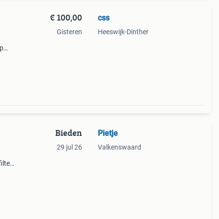
€ 100,00
css
Gisteren
Heeswijk-Dinther
mp
oor
oede
Bieden
Pietje
29 jul 26
Valkenswaard
lter
 550w
aal