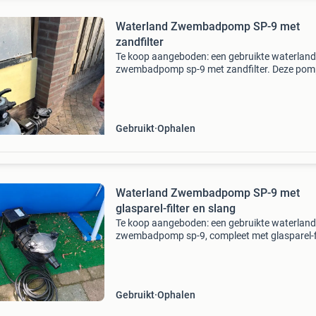
Waterland Zwembadpomp SP-9 met
zandfilter
Te koop aangeboden: een gebruikte waterland
zwembadpomp sp-9 met zandfilter. Deze po
heeft een vermogen van 550w en is geschikt v
zwembaden tot 20.000 Liter. De pomp is in g
staat (pomp maand
Gebruikt
Ophalen
Waterland Zwembadpomp SP-9 met
glasparel-filter en slang
Te koop aangeboden: een gebruikte waterland
zwembadpomp sp-9, compleet met glasparel-fi
en slang. Deze pomp heeft een vermogen van
en een maximale capaciteit van 10000 l/h, ide
voor het sc
Gebruikt
Ophalen