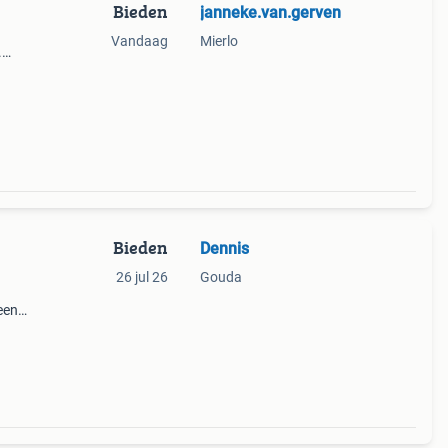
Bieden
janneke.van.gerven
Vandaag
Mierlo
.
³ en
e
Bieden
Dennis
26 jul 26
Gouda
een
al als