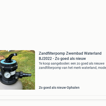
Zandfilterpomp Zwembad Waterland
BJ2022 - Zo goed als nieuw
Te koop aangeboden: een zo goed als nieuwe
zandfilterpomp van het merk waterland, mode
bj2022. Deze krachtige pomp is ideaal voor he
helder en schoon houden van uw zwembadwa
De pomp is slechts é
Zo goed als nieuw
Ophalen