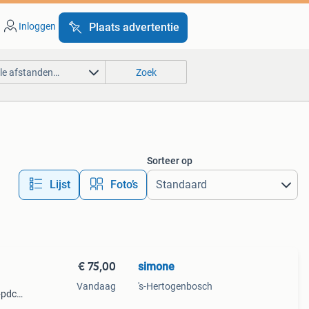
Inloggen
Plaats advertentie
lle afstanden…
Zoek
Sorteer op
Lijst
Foto’s
€ 75,00
simone
Vandaag
's-Hertogenbosch
+pdc.
ouden