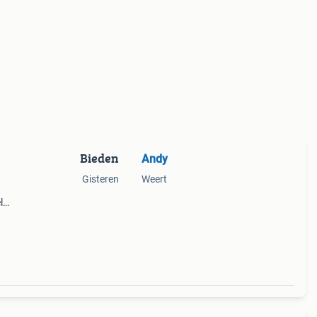
Bieden
Andy
Gisteren
Weert
l
t
ter.