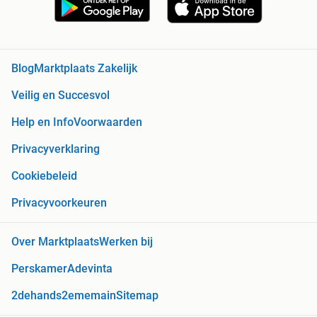
Blog
Marktplaats Zakelijk
Veilig en Succesvol
Help en Info
Voorwaarden
Privacyverklaring
Cookiebeleid
Privacyvoorkeuren
Over Marktplaats
Werken bij
Perskamer
Adevinta
2dehands
2ememain
Sitemap