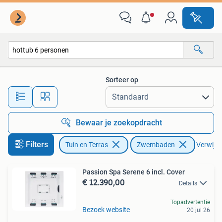
Zwembaden
Sorteer op
Alle afstanden…
Bewaar je zoekopdracht
Filters
Tuin en Terras
Zwembaden
Verwijder
Passion Spa Serene 6 incl. Cover
€ 12.390,00
Details
Topadvertentie
Bezoek website
20 jul 26