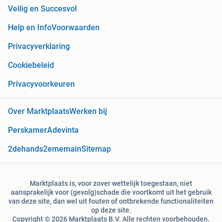
Veilig en Succesvol
Help en Info
Voorwaarden
Privacyverklaring
Cookiebeleid
Privacyvoorkeuren
Over Marktplaats
Werken bij
Perskamer
Adevinta
2dehands
2ememain
Sitemap
Marktplaats is, voor zover wettelijk toegestaan, niet
aansprakelijk voor (gevolg)schade die voortkomt uit het gebruik
van deze site, dan wel uit fouten of ontbrekende functionaliteiten
op deze site.
Copyright © 2026 Marktplaats B.V. Alle rechten voorbehouden.