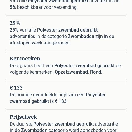
Van alle
Polyester zwembad gebruikt
advertenties is
5%
beschikbaar voor verzending.
25%
25%
van alle
Polyester zwembad gebruikt
advertenties in de categorie
Zwembaden
zijn in de
afgelopen week aangeboden.
Kenmerken
Doorgaans heeft een
Polyester zwembad gebruikt
de
volgende kenmerken:
Opzetzwembad, Rond.
€ 133
De huidige gemiddelde prijs van een
Polyester
zwembad gebruikt
is
€ 133
.
Prijscheck
De duurste
Polyester zwembad gebruikt
advertentie
in de
Zwembaden
categorie werd aangeboden voor