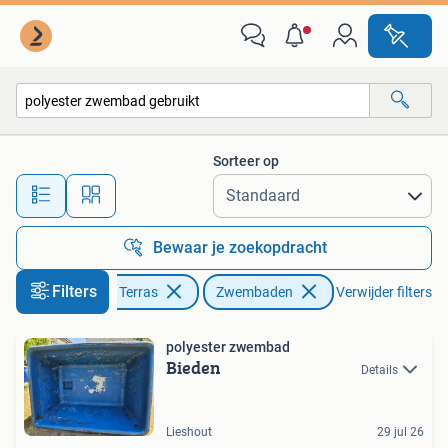
Zwembaden
Sorteer op
Alle afstanden…
Bewaar je zoekopdracht
Filters
Tuin en Terras
Zwembaden
Verwijder filters
polyester zwembad
Bieden
Details
Lieshout
29 jul 26