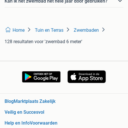
Kan ik het zwembad het hele jaar door gebruiken?
Home
Tuin en Terras
Zwembaden
128 resultaten
voor 'zwembad 6 meter'
Blog
Marktplaats Zakelijk
Veilig en Succesvol
Help en Info
Voorwaarden