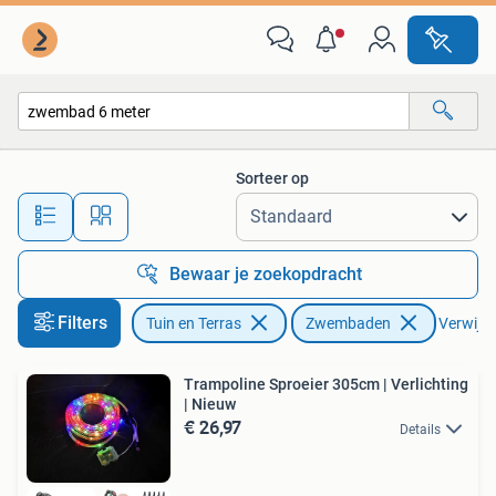
Zwembaden
Sorteer op
Alle afstanden…
Bewaar je zoekopdracht
Filters
Tuin en Terras
Zwembaden
Verwijder
Trampoline Sproeier 305cm | Verlichting
| Nieuw
€ 26,97
Details