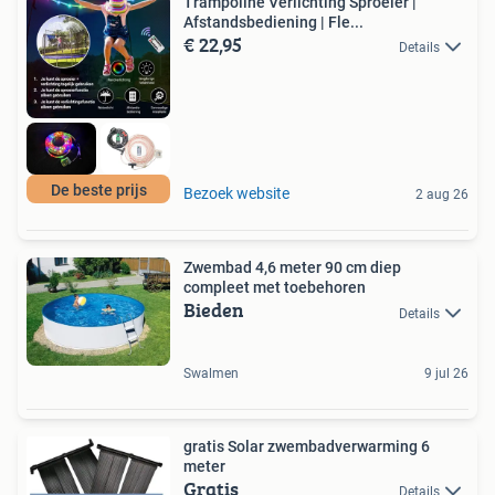
Trampoline Verlichting Sproeier |
Afstandsbediening | Fle...
€ 22,95
Details
De beste prijs
Bezoek website
2 aug 26
Zwembad 4,6 meter 90 cm diep
compleet met toebehoren
Bieden
Details
Swalmen
9 jul 26
gratis Solar zwembadverwarming 6
meter
Gratis
Details