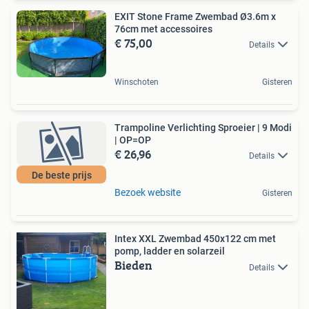
EXIT Stone Frame Zwembad Ø3.6m x
76cm met accessoires
€ 75,00
Details
Winschoten
Gisteren
Trampoline Verlichting Sproeier | 9 Modi
| OP=OP
€ 26,96
Details
De beste prijs
Bezoek website
Gisteren
Intex XXL Zwembad 450x122 cm met
pomp, ladder en solarzeil
Bieden
Details