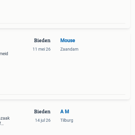
Bieden
Mouse
11 mei 26
Zaandam
 meid
Bieden
A M
azaak
14 jul 26
Tilburg
f
n zijn