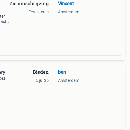
Zie omschrijving
Vincent
Eergisteren
Amsterdam
ter
tact
Bieden
ben
ery
ost
5 jul 26
Amsterdam