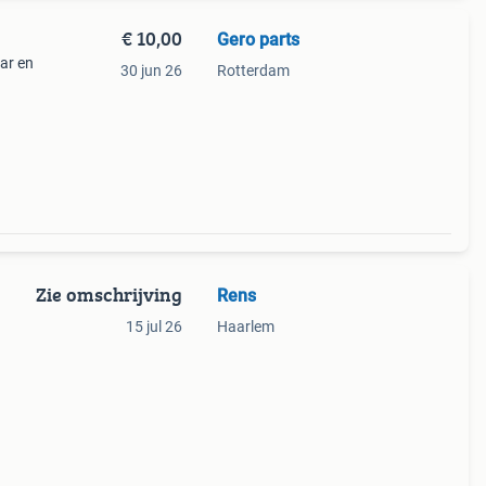
€ 10,00
Gero parts
aar en
30 jun 26
Rotterdam
Zie omschrijving
Rens
15 jul 26
Haarlem
aurant