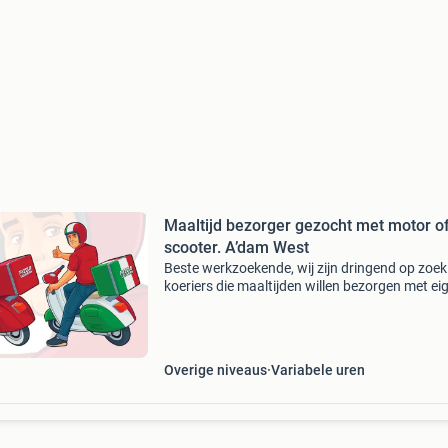
Maaltijd bezorger gezocht met motor o
scooter. A’dam West
Beste werkzoekende, wij zijn dringend op zoek
koeriers die maaltijden willen bezorgen met ei
motor of scooter in amsterdam west en omge
Je kunt direct full time of parttime aan de slag
Overige niveaus
Variabele uren