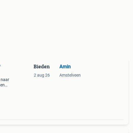
Bieden
Amin
f
2 aug 26
Amstelveen
 naar
gen
ving.
. D