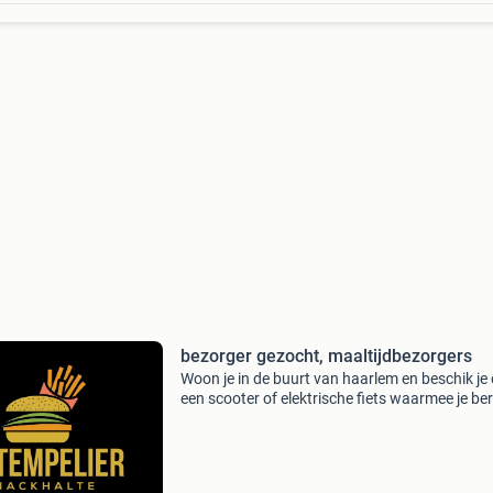
bezorger gezocht, maaltijdbezorgers
Woon je in de buurt van haarlem en beschik je
een scooter of elektrische fiets waarmee je ber
bent te bezorgen? Stuur dan een bericht allee
tijden van 17 - 21 bescikbaar