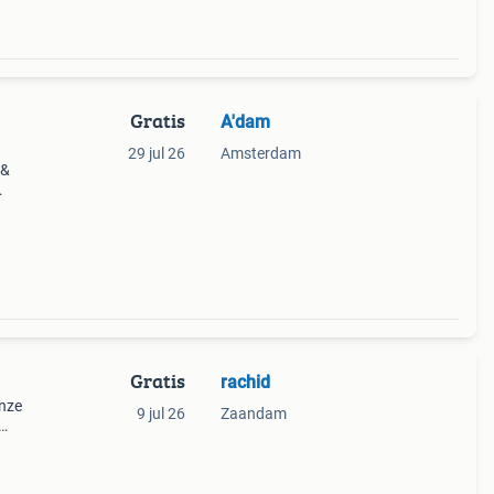
Gratis
A'dam
29 jul 26
Amsterdam
 &
ragen
Gratis
rachid
onze
9 jul 26
Zaandam
23.00
n kan