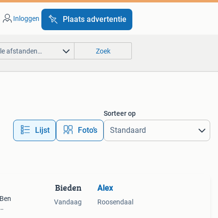
Inloggen
Plaats advertentie
lle afstanden…
Zoek
Sorteer op
Lijst
Foto’s
Bieden
Alex
 Ben
Vandaag
Roosendaal
aar