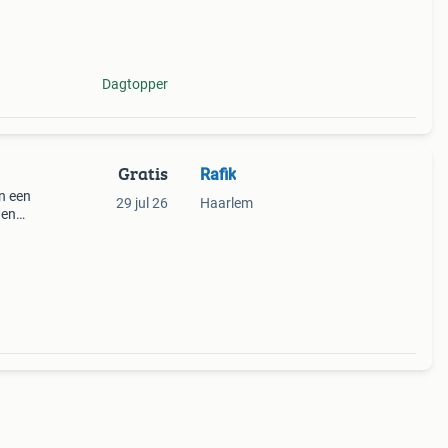
igen
Dagtopper
Gratis
Rafik
n een
29 jul 26
Haarlem
 en
is +
?