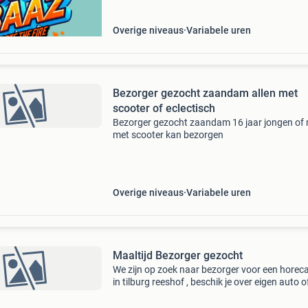
Overige niveaus
Variabele uren
Bezorger gezocht zaandam allen met
scooter of eclectisch
Bezorger gezocht zaandam 16 jaar jongen of
met scooter kan bezorgen
Overige niveaus
Variabele uren
Maaltijd Bezorger gezocht
We zijn op zoek naar bezorger voor een horec
in tilburg reeshof , beschik je over eigen auto o
scooter dan kun je contact opnemen werktijde
van 16:30 tot maximaal 21:00