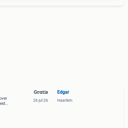
Gratis
Edgar
 over
26 jul 26
Haarlem
eid
n