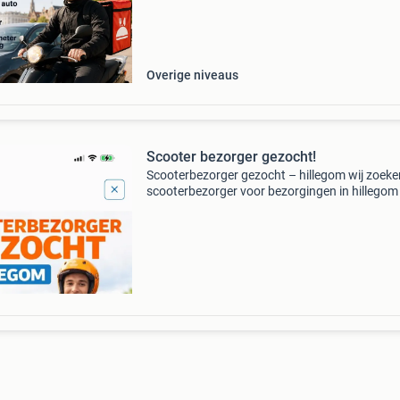
jou! Wij zoeken: bezorgers met eigen auto of e
Overige niveaus
Scooter bezorger gezocht!
Scooterbezorger gezocht – hillegom wij zoeke
scooterbezorger voor bezorgingen in hillegom
omgeving. ✔ Flexibele werktijden ✔ goed salar
fooi ✔ scooter mogelijk beschikbaar interesse
Stuur