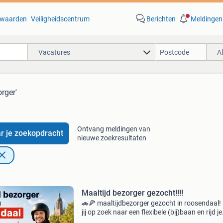
waarden
Veiligheidscentrum
Berichten
Meldingen
Vacatures
A
rger'
Ontvang meldingen van
r je zoekopdracht
nieuwe zoekresultaten
Maaltijd bezorger gezocht!!!!
🚗🍕 maaltijdbezorger gezocht in roosendaal!
jij op zoek naar een flexibele (bij)baan en rijd je
graag auto of scooter? Dan zijn wij op zoek n