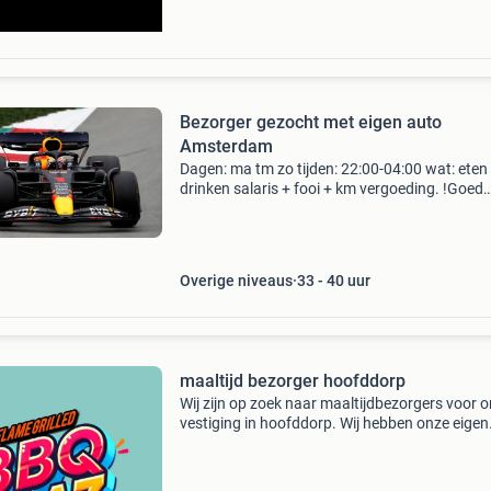
Bezorger gezocht met eigen auto
Amsterdam
Dagen: ma tm zo tijden: 22:00-04:00 wat: eten
drinken salaris + fooi + km vergoeding. !Goed
onderstaande lezen! Reageer enkel met je
telefoonnummer, dan bel ik zsm. Op andere v
wordt niet g
Overige niveaus
33 - 40 uur
maaltijd bezorger hoofddorp
Wij zijn op zoek naar maaltijdbezorgers voor 
vestiging in hoofddorp. Wij hebben onze eigen
scooters en zijn 7 dagen open van 17.00 Tot 
Uur tijden en dagen zijn bespreekbaar reagere
via