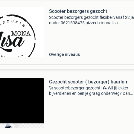
Scooter bezorgers gezocht
Scooter bezorgers gezocht flexibel vanaf 22 j
ouder 0621598475 pizzeria monalisa
boezemstraat 39a rotterdam crooswijk
Overige niveaus
Gezocht scooter ( bezorger) haarlem
🚀 scooterbezorger gezocht! 🛵 Wil jij lekker
bijverdienen en ben je graag onderweg? Dan
zoeken wij jou! Voor ons gezellige thaise rest
phaya thai in haarlem zoeken wij een
scooterbezorger. ✅ Sa