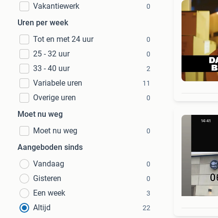
Vakantiewerk
0
Uren per week
Tot en met 24 uur
0
25 - 32 uur
0
33 - 40 uur
2
Variabele uren
11
Overige uren
0
Moet nu weg
Moet nu weg
0
Aangeboden sinds
Vandaag
0
Gisteren
0
Een week
3
Altijd
22