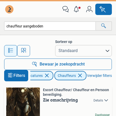
Vacatures | Chauffeurs
Sorteer op
Alle afstanden…
Bewaar je zoekopdracht
Filters
Vacatures
Chauffeurs
Verwijder filters
Escort Chauffeur/ Chauffeur en Persoon
beveiliging.
Zie omschrijving
Details
Dagtopper