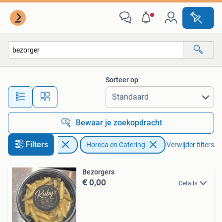
Vacatures | Horeca en Catering
Sorteer op
Alle afstanden…
Bewaar je zoekopdracht
Filters
Vacatures
Horeca en Catering
Verwijder filters
Bezorgers
€ 0,00
Details