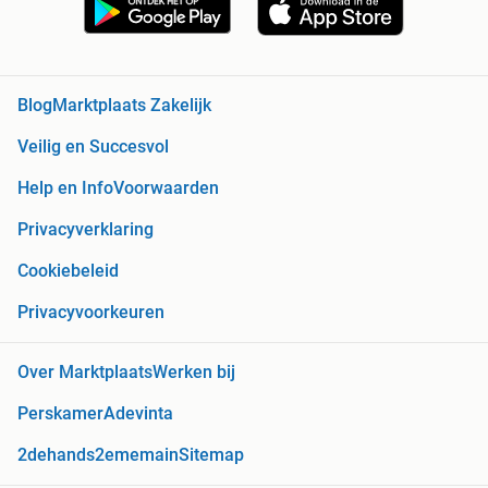
Blog
Marktplaats Zakelijk
Veilig en Succesvol
Help en Info
Voorwaarden
Privacyverklaring
Cookiebeleid
Privacyvoorkeuren
Over Marktplaats
Werken bij
Perskamer
Adevinta
2dehands
2ememain
Sitemap