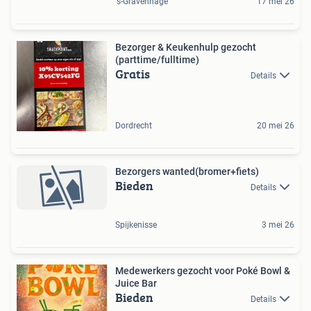
's-Gravenhage
17 mei 26
Bezorger & Keukenhulp gezocht
(parttime/fulltime)
Gratis
Details
Dordrecht
20 mei 26
Bezorgers wanted(bromer+fiets)
Bieden
Details
Spijkenisse
3 mei 26
Medewerkers gezocht voor Poké Bowl &
Juice Bar
Bieden
Details