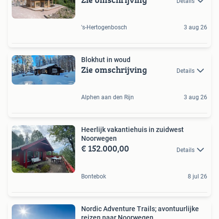
Details
's-Hertogenbosch
3 aug 26
Blokhut in woud
Zie omschrijving
Details
Alphen aan den Rijn
3 aug 26
Heerlijk vakantiehuis in zuidwest
Noorwegen
€ 152.000,00
Details
Bontebok
8 jul 26
Nordic Adventure Trails; avontuurlijke
reizen naar Noorwegen