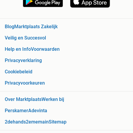
Blog
Marktplaats Zakelijk
Veilig en Succesvol
Help en Info
Voorwaarden
Privacyverklaring
Cookiebeleid
Privacyvoorkeuren
Over Marktplaats
Werken bij
Perskamer
Adevinta
2dehands
2ememain
Sitemap