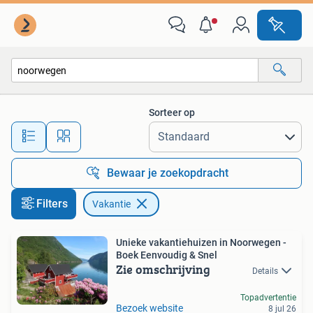
Vakantie
Sorteer op
Alle afstanden…
Bewaar je zoekopdracht
Filters
Vakantie
Unieke vakantiehuizen in Noorwegen -
Boek Eenvoudig & Snel
Zie omschrijving
Details
Topadvertentie
Bezoek website
8 jul 26