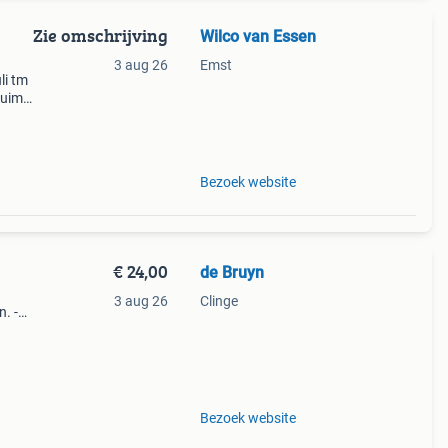
Zie omschrijving
Wilco van Essen
3 aug 26
Emst
li tm
ruime
m van
mers
Bezoek website
€ 24,00
de Bruyn
3 aug 26
Clinge
. -
s
Bezoek website