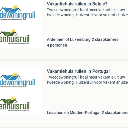
Vakantiehuis ruilen in Belgie?
Tweedewoningruil haal meer vakantie uit uw
tweede woning. Huizenruil voor vakantiehuizen
Bent u eigenaar van een tweede woning,
gastenverblijf of b&b ? - Wilt u ook eens ergen
anders op vakant
Ardennen of Luxemburg
2 slaapkamers
4
personen
Vakantiehuis ruilen in Portugal
Tweedewoningruil haal meer vakantie uit uw
tweede woning. Huizenruil voor vakantiehuizen
Bent u eigenaar van een tweede woning,
gastenverblijf of b&b ? - Wilt u ook eens ergen
anders op vakant
Lissabon en Midden-Portugal
2 slaapkamer