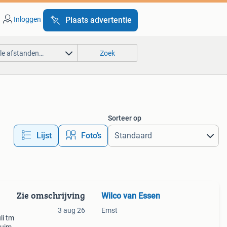
Inloggen
Plaats advertentie
lle afstanden…
Zoek
Sorteer op
Lijst
Foto’s
Zie omschrijving
Wilco van Essen
3 aug 26
Emst
li tm