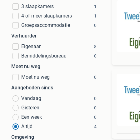
3 slaapkamers
1
4 of meer slaapkamers
1
Groepsaccommodatie
0
Verhuurder
Eigenaar
8
Bemiddelingsbureau
0
Moet nu weg
Moet nu weg
0
Aangeboden sinds
Vandaag
0
Gisteren
0
Een week
0
Altijd
4
Omgeving