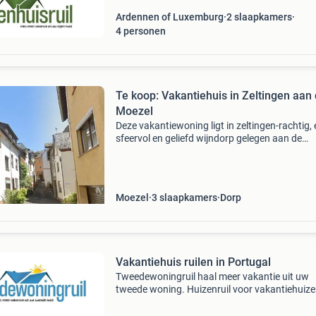
Ardennen of Luxemburg
2 slaapkamers
4
personen
Te koop: Vakantiehuis in Zeltingen aan
Moezel
Deze vakantiewoning ligt in zeltingen-rachtig,
sfeervol en geliefd wijndorp gelegen aan de
prachtige moezel. De omgeving staat bekend
haar glooiende wijngaarden, pittoreske straat
uitstek
Moezel
3 slaapkamers
Dorp
Vakantiehuis ruilen in Portugal
Tweedewoningruil haal meer vakantie uit uw
tweede woning. Huizenruil voor vakantiehuizen
Bent u eigenaar van een tweede woning,
gastenverblijf of b&b ? - Wilt u ook eens ergen