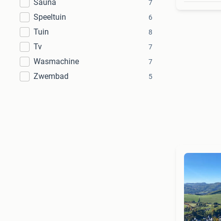
Sauna
7
Speeltuin
6
Tuin
8
Tv
7
Wasmachine
7
Zwembad
5