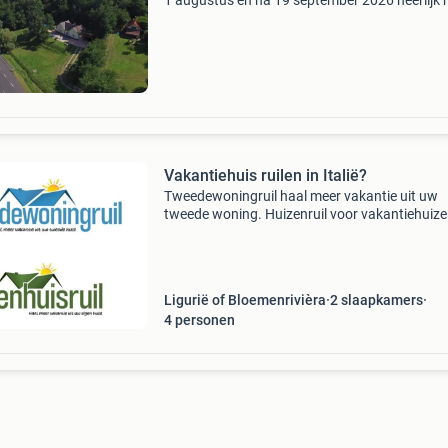
1 augustus en na 19 september 2026 heerlijk 
en mooie vakantiewoning in hongarije op 3 k
balatonmeer, vanaf 675,- per week, 4 slaapka
Vakantiehuis ruilen in Italië?
Tweedewoningruil haal meer vakantie uit uw
tweede woning. Huizenruil voor vakantiehuizen
Bent u eigenaar van een tweede woning,
gastenverblijf of b&b ? - Wilt u ook eens ergen
anders op vakant
Ligurië of Bloemenrivièra
2 slaapkamers
4
personen