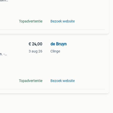
ruime
m van
mers
Topadvertentie
Bezoek website
€ 24,00
de Bruyn
3 aug 26
Clinge
. -
s
Topadvertentie
Bezoek website