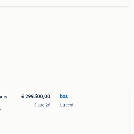
€ 299.500,00
bos
huis
3 aug 26
Utrecht
–