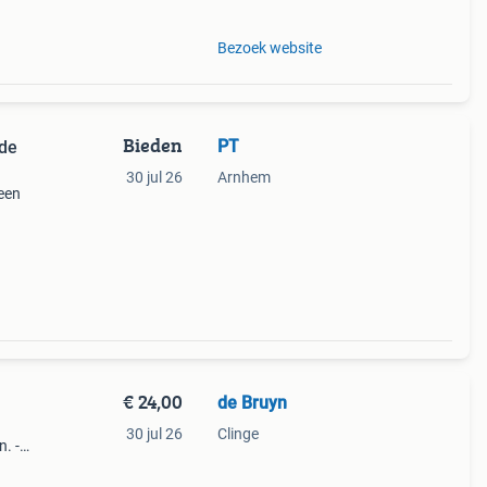
Bezoek website
Bieden
PT
 de
30 jul 26
Arnhem
 een
 om
jes en
€ 24,00
de Bruyn
30 jul 26
Clinge
. -
s