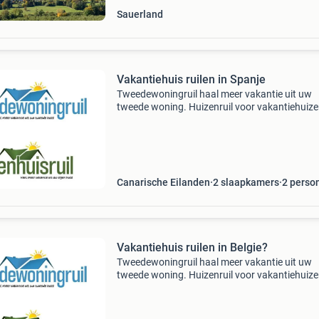
Sauerland
Vakantiehuis ruilen in Spanje
Tweedewoningruil haal meer vakantie uit uw
tweede woning. Huizenruil voor vakantiehuizen
Bent u eigenaar van een tweede woning,
gastenverblijf of b&b ? - Wilt u ook eens ergen
anders op vakant
Canarische Eilanden
2 slaapkamers
2
perso
Vakantiehuis ruilen in Belgie?
Tweedewoningruil haal meer vakantie uit uw
tweede woning. Huizenruil voor vakantiehuizen
Bent u eigenaar van een tweede woning,
gastenverblijf of b&b ? - Wilt u ook eens ergen
anders op vakant