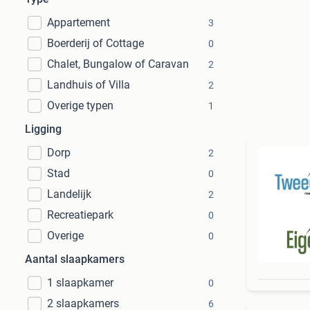
Appartement
3
Boerderij of Cottage
0
Chalet, Bungalow of Caravan
2
Landhuis of Villa
2
Overige typen
1
Ligging
Dorp
2
Stad
0
Landelijk
2
Recreatiepark
0
Overige
0
Aantal slaapkamers
1 slaapkamer
0
2 slaapkamers
6