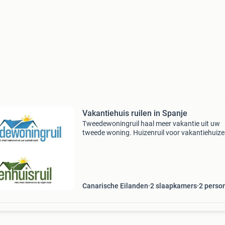
Vakantiehuis ruilen in Spanje
Tweedewoningruil haal meer vakantie uit uw
tweede woning. Huizenruil voor vakantiehuizen
Bent u eigenaar van een tweede woning,
gastenverblijf of b&b ? - Wilt u ook eens ergen
anders op vakant
Canarische Eilanden
2 slaapkamers
2
perso