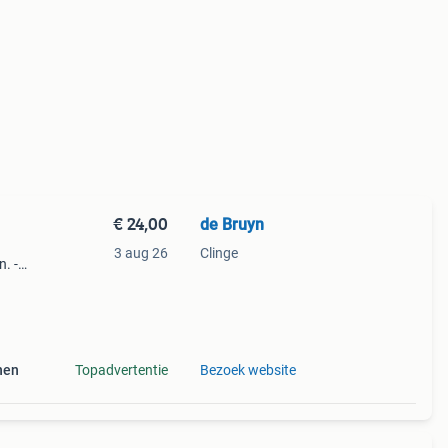
€ 24,00
de Bruyn
3 aug 26
Clinge
. -
s
nen
Topadvertentie
Bezoek website