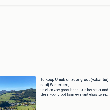
Te koop Uniek en zeer groot (vakantie)
nabij Winterberg
Uniek en zeer groot landhuis in het sauerland 
ideaal voor groot familie-vakantiehuis ,twee
gezinnen, meer-generatiewonen of wonen +
verhuur. Netto woonoppervlak 307m2 (bruto
394m2). Ruim voorhuis 19