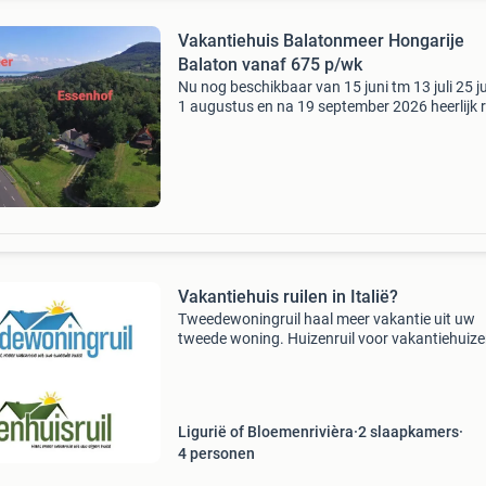
Vakantiehuis Balatonmeer Hongarije
Balaton vanaf 675 p/wk
Nu nog beschikbaar van 15 juni tm 13 juli 25 ju
1 augustus en na 19 september 2026 heerlijk 
en mooie vakantiewoning in hongarije op 3 k
balatonmeer, vanaf 675,- per week, 4 slaapka
Vakantiehuis ruilen in Italië?
Tweedewoningruil haal meer vakantie uit uw
tweede woning. Huizenruil voor vakantiehuizen
Bent u eigenaar van een tweede woning,
gastenverblijf of b&b ? - Wilt u ook eens ergen
anders op vakant
Ligurië of Bloemenrivièra
2 slaapkamers
4
personen