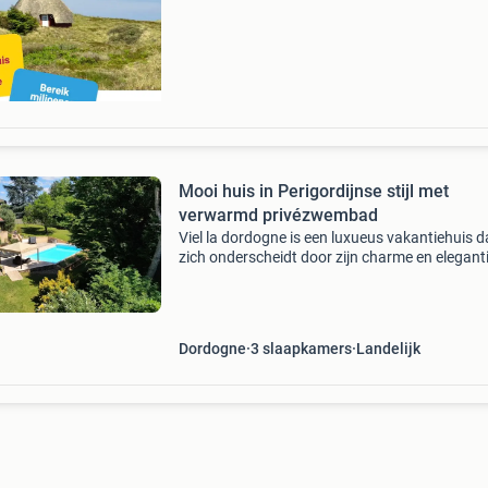
echte marktplaats publiek komt. Dat wil zegg
do
Mooi huis in Perigordijnse stijl met
verwarmd privézwembad
Viel la dordogne is een luxueus vakantiehuis d
zich onderscheidt door zijn charme en eleganti
Gelegen in het pittoreske dorp coux et bigaroq
biedt dit huis een perfecte mix van traditionele
Dordogne
3 slaapkamers
Landelijk