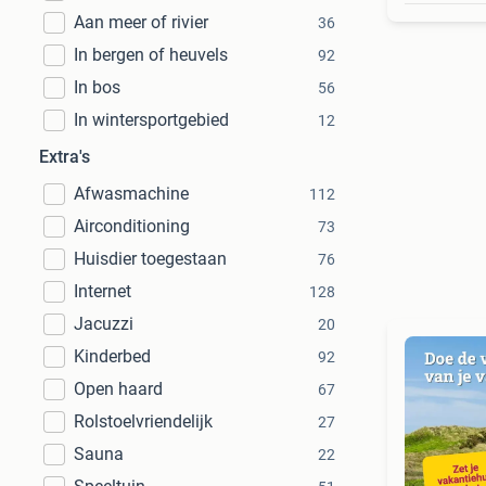
Aan meer of rivier
36
In bergen of heuvels
92
In bos
56
In wintersportgebied
12
Extra's
Afwasmachine
112
Airconditioning
73
Huisdier toegestaan
76
Internet
128
Jacuzzi
20
Kinderbed
92
Open haard
67
Rolstoelvriendelijk
27
Sauna
22