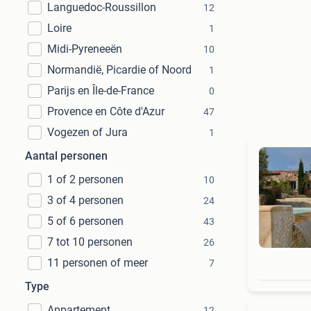
Languedoc-Roussillon
12
Loire
1
Midi-Pyreneeën
10
Normandië, Picardie of Noord
1
Parijs en Île-de-France
0
Provence en Côte d'Azur
47
Vogezen of Jura
1
Aantal personen
1 of 2 personen
10
3 of 4 personen
24
5 of 6 personen
43
7 tot 10 personen
26
11 personen of meer
7
Type
Appartement
12