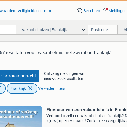
waarden
Veiligheidscentrum
Berichten
Meldingen
Vakantiehuizen | Frankrijk
A
67 resultaten
voor 'vakantiehuis met zwembad frankrijk'
Ontvang meldingen van
r je zoekopdracht
nieuwe zoekresultaten
Frankrijk
Verwijder filters
Eigenaar van een vakantiehuis in Frankr
Verhuurt u zelf een vakantiehuis in frankrijk? 
zijn wij op zoek naar u! Zoekt u een vergelijkba
adverteer platform als marktplaats waarop he