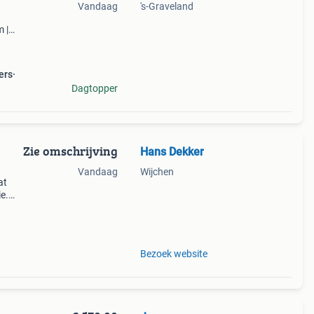
Vandaag
's-Graveland
 |
r nu
ers
Dagtopper
Zie omschrijving
Hans Dekker
Vandaag
Wijchen
at
e.
ue,
 arc
Bezoek website