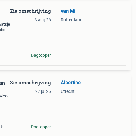
Zie omschrijving
van Mil
3 aug 26
Rotterdam
aatsje
ning
t
 alle
Dagtopper
Zie omschrijving
Albertine
an
27 jul 26
Utrecht
 Mooi
eel
jk
Dagtopper