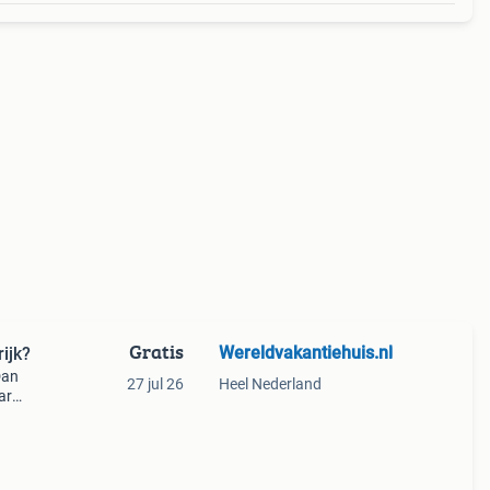
Gratis
Wereldvakantiehuis.nl
ijk?
Dan
27 jul 26
Heel Nederland
ar
t
en de