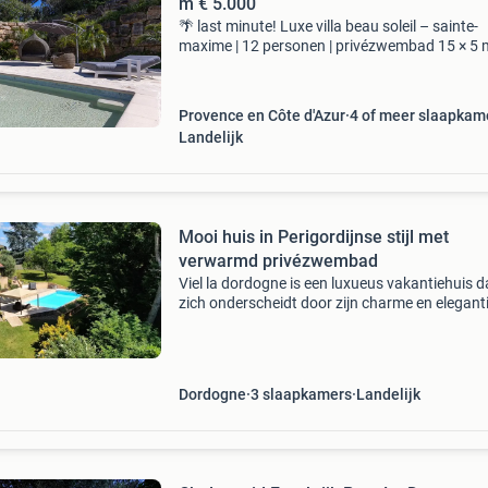
m € 5.000
🌴 last minute! Luxe villa beau soleil – sainte-
maxime | 12 personen | privézwembad 15 × 5 m
zeezicht www.villasaintemaxime.com profitee
van onze unieke last-minute aanbieding! Nog
beschikbaar:
Provence en Côte d'Azur
4 of meer slaapkam
Landelijk
Mooi huis in Perigordijnse stijl met
verwarmd privézwembad
Viel la dordogne is een luxueus vakantiehuis d
zich onderscheidt door zijn charme en eleganti
Gelegen in het pittoreske dorp coux et bigaroq
biedt dit huis een perfecte mix van traditionele
Dordogne
3 slaapkamers
Landelijk