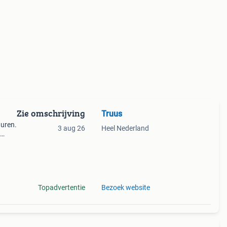
Zie omschrijving
Truus
huren.
3 aug 26
Heel Nederland
rop
Topadvertentie
Bezoek website