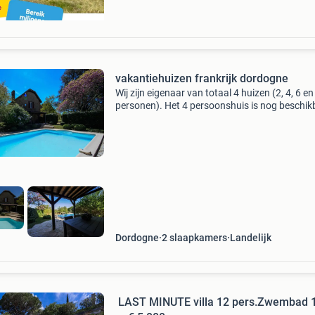
vakantiehuizen frankrijk dordogne
Wij zijn eigenaar van totaal 4 huizen (2, 4, 6 en
personen). Het 4 persoonshuis is nog beschik
vanaf 14 augustus 2026! Last minute aanbie
slechts euro 999! Villa faucon pèlerin heeft ee
Dordogne
2 slaapkamers
Landelijk
️ LAST MINUTE villa 12 pers.Zwembad 155