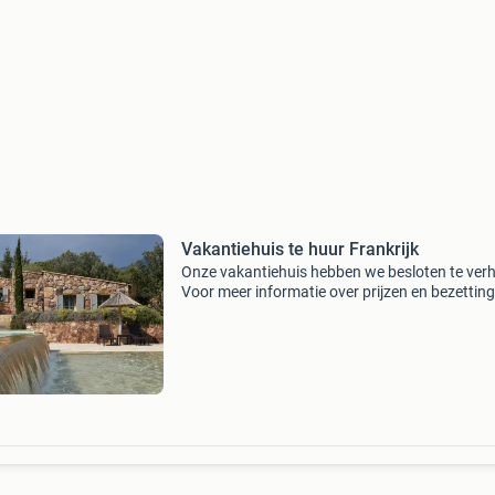
Vakantiehuis te huur Frankrijk
Onze vakantiehuis hebben we besloten te ver
Voor meer informatie over prijzen en bezetting
verwijzen we graag door naar de website waa
wij (en ook vele mede-eigenaren van
vakantiehuisjes) ons