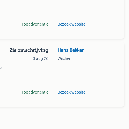
en de
Topadvertentie
Bezoek website
Zie omschrijving
Hans Dekker
3 aug 26
Wijchen
at
e.
ue,
 arc
Topadvertentie
Bezoek website