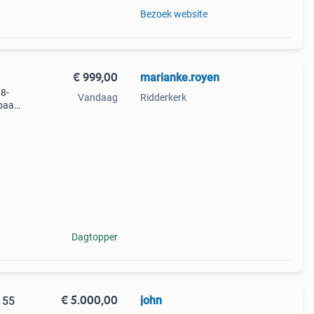
Bezoek website
€ 999,00
marianke.royen
 8-
Vandaag
Ridderkerk
baar
ding
n ver
Dagtopper
€ 5.000,00
john