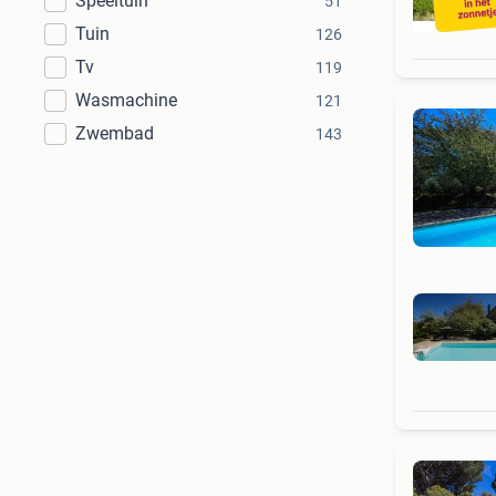
Speeltuin
51
Tuin
126
Tv
119
Wasmachine
121
Zwembad
143