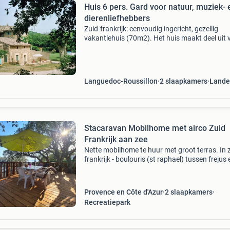
Huis 6 pers. Gard voor natuur, muziek- 
dierenliefhebbers
Zuid-frankrijk: eenvoudig ingericht, gezellig
vakantiehuis (70m2). Het huis maakt deel uit 
een oude watermolen "le martinet" (uit 1610), 
gebouwd is rond een binnenplaats. Uw direkte
Languedoc-Roussillon
2 slaapkamers
Landel
Stacaravan Mobilhome met airco Zuid
Frankrijk aan zee
Nette mobilhome te huur met groot terras. In 
frankrijk - boulouris (st raphael) tussen frejus 
cannes domaine ile d'or is een rustige terrasse
camping aan zee. Met restaurant, zwembad 
Provence en Côte d'Azur
2 slaapkamers
Recreatiepark