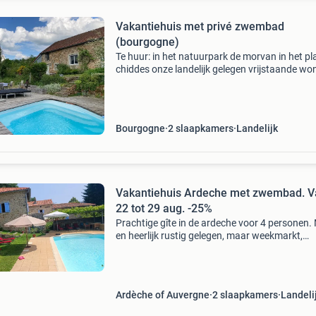
Vakantiehuis met privé zwembad
(bourgogne)
Te huur: in het natuurpark de morvan in het pl
chiddes onze landelijk gelegen vrijstaande wo
met (verwarmd) privé-zwembad en hottub. He
huis ligt op circa 8 km van het stadje luzy waar
Bourgogne
2 slaapkamers
Landelijk
Vakantiehuis Ardeche met zwembad. V
22 tot 29 aug. -25%
Prachtige gîte in de ardeche voor 4 personen.
en heerlijk rustig gelegen, maar weekmarkt,
restaurants, supermarkt en bakkers zijn niet h
ver. Terrassen bij het zwembad. Ideaal voor
wandel-, fi
Ardèche of Auvergne
2 slaapkamers
Landeli