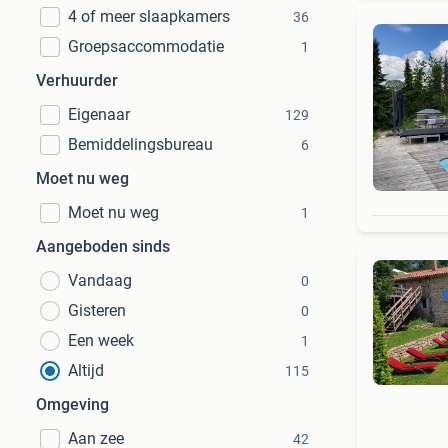
4 of meer slaapkamers
36
Groepsaccommodatie
1
Verhuurder
Eigenaar
129
Bemiddelingsbureau
6
Moet nu weg
Moet nu weg
1
Aangeboden sinds
Vandaag
0
Gisteren
0
Een week
1
Altijd
115
Omgeving
Aan zee
42