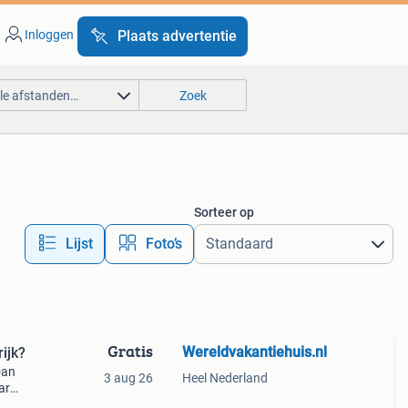
Inloggen
Plaats advertentie
lle afstanden…
Zoek
Sorteer op
Lijst
Foto’s
Gratis
Wereldvakantiehuis.nl
ijk?
Dan
3 aug 26
Heel Nederland
ar
t