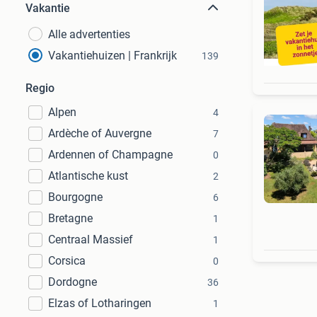
Vakantie
Alle advertenties
Vakantiehuizen | Frankrijk
139
Regio
Alpen
4
Ardèche of Auvergne
7
Ardennen of Champagne
0
Atlantische kust
2
Bourgogne
6
Bretagne
1
Centraal Massief
1
Corsica
0
Dordogne
36
Elzas of Lotharingen
1