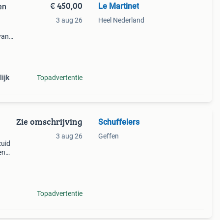
€ 450,00
Le Martinet
en
3 aug 26
Heel Nederland
van
die
ijk
Topadvertentie
Zie omschrijving
Schuffelers
3 aug 26
Geffen
zuid
en
n
met
Topadvertentie