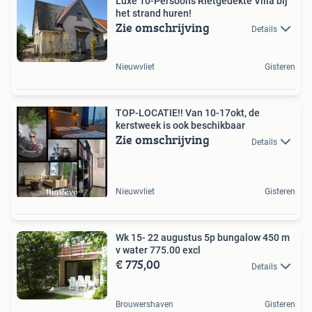
Luxe 10-Persoons Rietgedekte Villa bij
het strand huren! ️
Zie omschrijving
Details
Nieuwvliet
Gisteren
TOP-LOCATIE!! Van 10-17okt, de
kerstweek is ook beschikbaar
Zie omschrijving
Details
Nieuwvliet
Gisteren
Wk 15- 22 augustus 5p bungalow 450 m
v water 775.00 excl
€ 775,00
Details
Brouwershaven
Gisteren