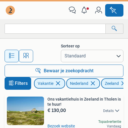
Vakantiehuizen | Nederland
Sorteer op
Alle afstanden…
Bewaar je zoekopdracht
Filters
Vakantie
Nederland
Zeeland
Ons vakantiehuis in Zeeland in Tholen is
te huur!
€ 130,00
Details
Topadvertentie
Bezoek website
Vandaag