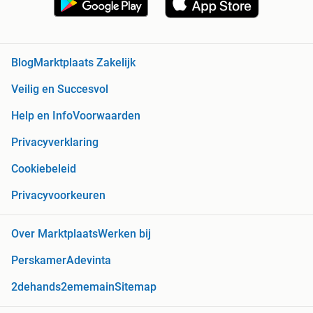
Blog
Marktplaats Zakelijk
Veilig en Succesvol
Help en Info
Voorwaarden
Privacyverklaring
Cookiebeleid
Privacyvoorkeuren
Over Marktplaats
Werken bij
Perskamer
Adevinta
2dehands
2ememain
Sitemap