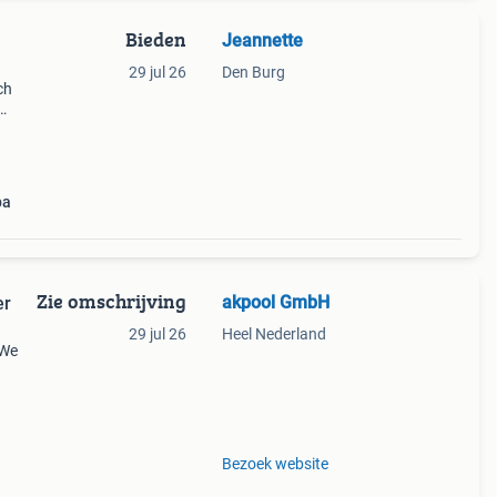
Bieden
Jeannette
29 jul 26
Den Burg
ch
jn
pa
Zie omschrijving
akpool GmbH
er
29 jul 26
Heel Nederland
 We
 dan
r.
Bezoek website