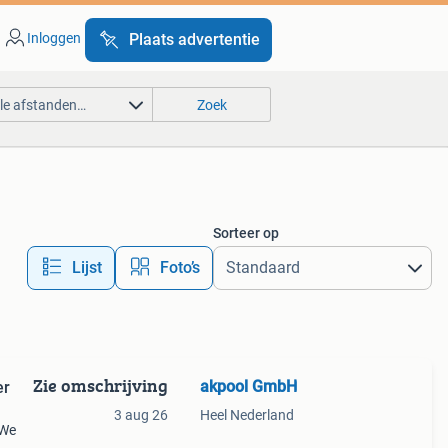
Inloggen
Plaats advertentie
lle afstanden…
Zoek
Sorteer op
Lijst
Foto’s
Zie omschrijving
akpool GmbH
er
3 aug 26
Heel Nederland
 We