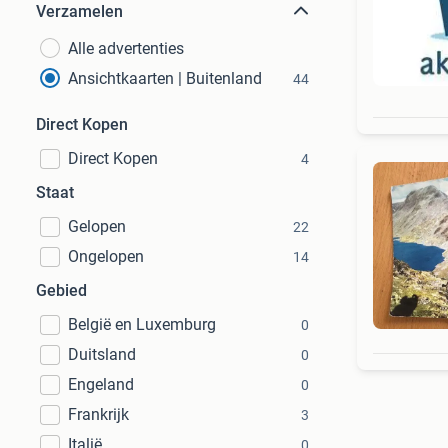
Verzamelen
Alle advertenties
Ansichtkaarten | Buitenland
44
Direct Kopen
Direct Kopen
4
Staat
Gelopen
22
Ongelopen
14
Gebied
België en Luxemburg
0
Duitsland
0
Engeland
0
Frankrijk
3
Italië
0