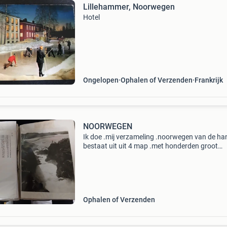
Lillehammer, Noorwegen
Hotel
Ongelopen
Ophalen of Verzenden
Frankrijk
NOORWEGEN
Ik doe .mij verzameling .noorwegen van de ha
bestaat uit uit 4 map .met honderden groot
formaat 20 /25 .foto.s .meestal persfoto en v
noorse touristbureau ook aantal dia div
onderwerpen steden
Ophalen of Verzenden