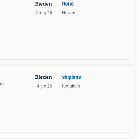
Bieden
René
2 aug 26
Huizen
Bieden
shiplens
nd
4 jun 26
IJmuiden
an de