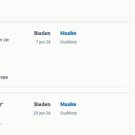
Bieden
Maaike
r zie
7 jun 26
Ouddorp
ropa
Bieden
Maaike
t”
25 jun 26
Ouddorp
 €1,40