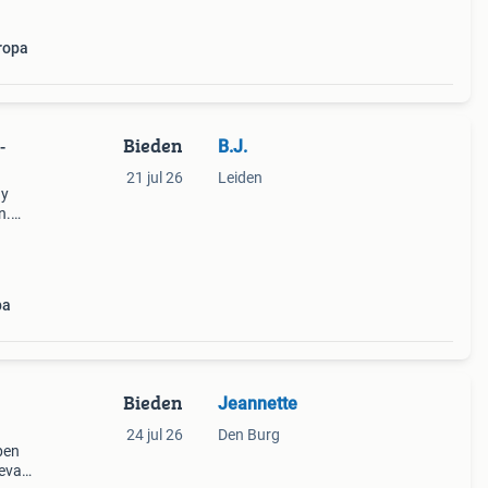
ropa
Bieden
B.J.
-
21 jul 26
Leiden
ay
n.
oor
rd.
pa
Bieden
Jeannette
24 jul 26
Den Burg
pen
evat