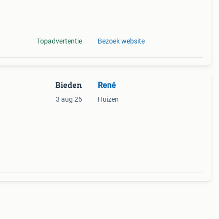
 dan
r.
Topadvertentie
Bezoek website
Bieden
René
3 aug 26
Huizen