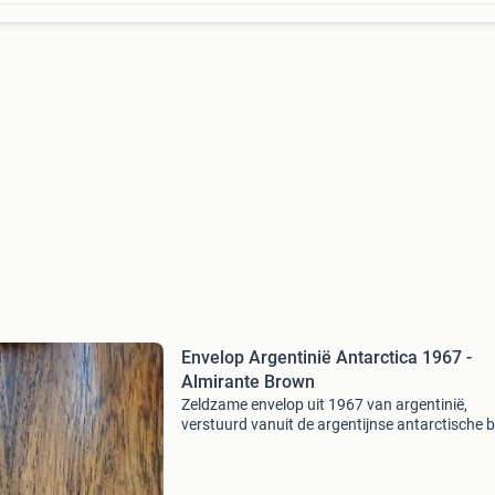
Envelop Argentinië Antarctica 1967 -
Almirante Brown
Zeldzame envelop uit 1967 van argentinië,
verstuurd vanuit de argentijnse antarctische 
almirante brown. De envelop toont stempels e
postzegels gerelateerd aan de antarctische
expeditie en is ge