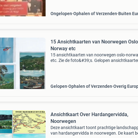
Ongelopen
Ophalen of Verzenden
Buiten Eu
15 Ansichtkaarten van Noorwegen Oslo
Norway etc
15 ansichtkaarten van noorwegen oslo-norw
etc. Zie de foto&#39;s. Gelopen ansichtkaarte
Kleur. Verzendkosten voor nederlandse post v
koper geen onzin bieden, wordt direkt verwijde
Zie oo
Gelopen
Ophalen of Verzenden
Overig Euro
Ansichtkaart Over Hardangervidda,
Noorwegen
Deze ansichtkaart toont prachtige landschap
van hardangervidda in noorwegen. De kaart b