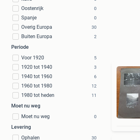
Oostenrijk
0
Spanje
0
Overig Europa
30
Buiten Europa
2
Periode
Voor 1920
5
1920 tot 1940
3
1940 tot 1960
6
1960 tot 1980
12
1980 tot heden
11
Moet nu weg
Moet nu weg
0
Levering
Ophalen
30