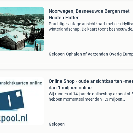
Noorwegen, Besneeuwde Bergen met
Houten Hutten
Prachtige vintage ansichtkaart met een idyllis
winterlandschap. De kaart toont besneeuwde
bergen, omringd door dichte bossen en twee
charmante houten hutten. Op de voorgrond zi
twee skiërs te zien
Gelopen
Ophalen of Verzenden
Overig Euro
Online Shop - oude ansichtkaarten -me
dan 1 miljoen online
Wij runnen al 14 jaar de onlineshop akpool.nl.
hebben momenteel meer dan 1,3 miljoen
ansichtkaarten in de aanbieding. Er zijn meer
400.000 Buitenlandse postkaarten beschikbaa
Een dagelijkse n
Gelopen