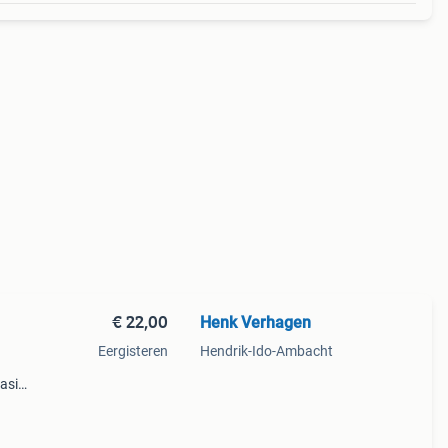
€ 22,00
Henk Verhagen
Eergisteren
Hendrik-Ido-Ambacht
basis
n