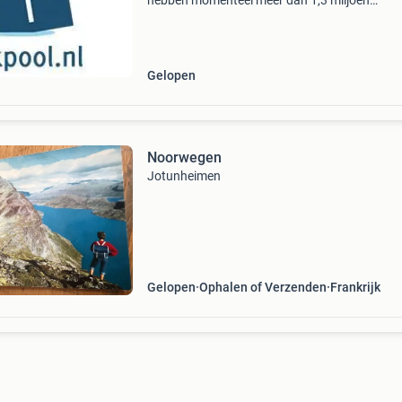
hebben momenteel meer dan 1,3 miljoen
ansichtkaarten in de aanbieding. Er zijn meer
400.000 Buitenlandse postkaarten beschikbaa
Een dagelijkse n
Gelopen
Noorwegen
Jotunheimen
Gelopen
Ophalen of Verzenden
Frankrijk