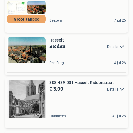
Groot aanbod
Baexem
7 jul 26
Hasselt
Bieden
Details
Den Burg
4 jul 26
388-439-031 Hasselt Ridderstraat
€ 3,00
Details
Haalderen
31 jul 26