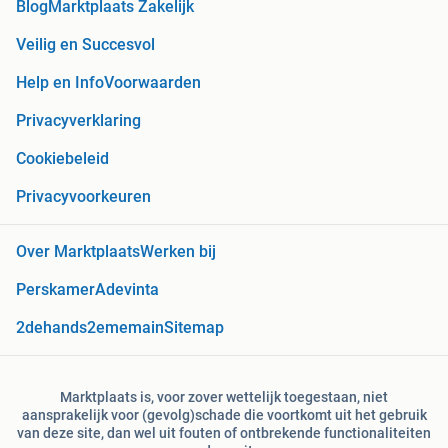
Blog
Marktplaats Zakelijk
Veilig en Succesvol
Help en Info
Voorwaarden
Privacyverklaring
Cookiebeleid
Privacyvoorkeuren
Over Marktplaats
Werken bij
Perskamer
Adevinta
2dehands
2ememain
Sitemap
Marktplaats is, voor zover wettelijk toegestaan, niet
aansprakelijk voor (gevolg)schade die voortkomt uit het gebruik
van deze site, dan wel uit fouten of ontbrekende functionaliteiten