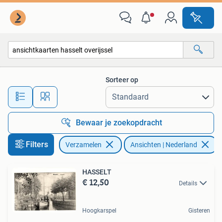
Ansichtkaarten | Nederland
Sorteer op
Alle afstanden…
Bewaar je zoekopdracht
Filters
Verzamelen
Ansichten | Nederland
V
HASSELT
€ 12,50
Details
Hoogkarspel
Gisteren