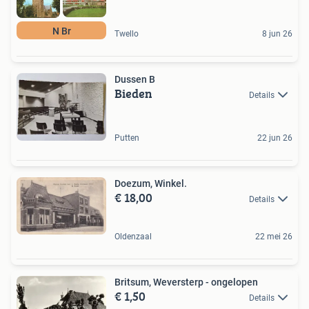
N Br
Twello
8 jun 26
Dussen B
Bieden
Details
Putten
22 jun 26
Doezum, Winkel.
€ 18,00
Details
Oldenzaal
22 mei 26
Britsum, Weversterp - ongelopen
€ 1,50
Details