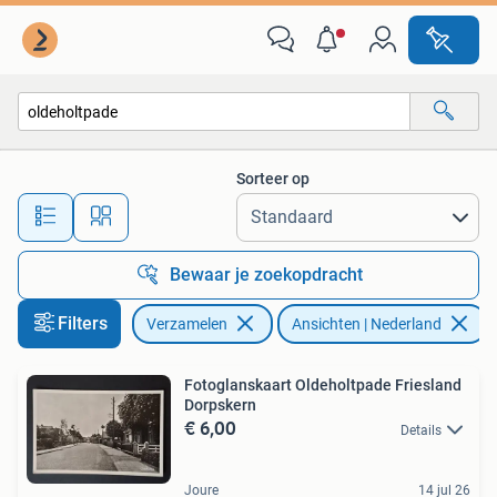
Ansichtkaarten | Nederland
Sorteer op
Alle afstanden…
Bewaar je zoekopdracht
Filters
Verzamelen
Ansichten | Nederland
V
Fotoglanskaart Oldeholtpade Friesland
Dorpskern
€ 6,00
Details
Joure
14 jul 26