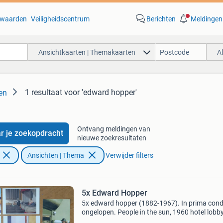
waarden
Veiligheidscentrum
Berichten
Meldingen
Ansichtkaarten | Themakaarten
A
1 resultaat
voor 'edward hopper'
en
Ontvang meldingen van
r je zoekopdracht
nieuwe zoekresultaten
Ansichten | Thema
Verwijder filters
5x Edward Hopper
5x edward hopper (1882-1967). In prima condi
ongelopen. People in the sun, 1960 hotel lobby
1943 two on the aisle, 1927 hotel room, 1931