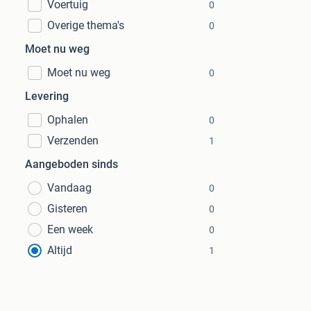
Voertuig
0
Overige thema's
0
Moet nu weg
Moet nu weg
0
Levering
Ophalen
0
Verzenden
1
Aangeboden sinds
Vandaag
0
Gisteren
0
Een week
0
Altijd
1