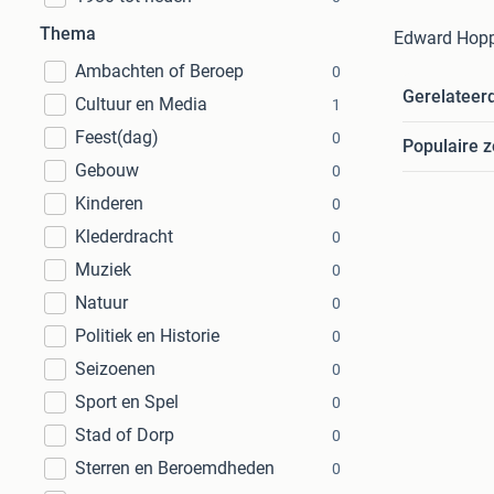
Thema
Edward Hopp
Ambachten of Beroep
0
Gerelateer
Cultuur en Media
1
Feest(dag)
0
Populaire 
Gebouw
0
Kinderen
0
Klederdracht
0
Muziek
0
Natuur
0
Politiek en Historie
0
Seizoenen
0
Sport en Spel
0
Stad of Dorp
0
Sterren en Beroemdheden
0