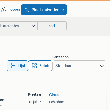
Inloggen
Plaats advertentie
lle afstanden…
Zoek
Sorteer op
Lijst
Foto’s
Bieden
Ciska
tie,
18 jul 26
Schiedam
,