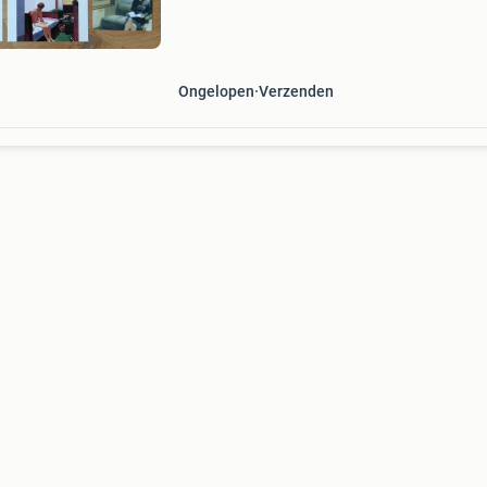
compartment c car 293, 1927 verzendkosten 
(€ 2,
Ongelopen
Verzenden