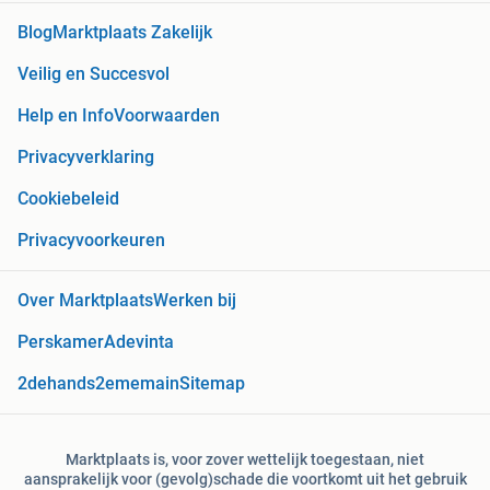
Blog
Marktplaats Zakelijk
Veilig en Succesvol
Help en Info
Voorwaarden
Privacyverklaring
Cookiebeleid
Privacyvoorkeuren
Over Marktplaats
Werken bij
Perskamer
Adevinta
2dehands
2ememain
Sitemap
Marktplaats is, voor zover wettelijk toegestaan, niet
aansprakelijk voor (gevolg)schade die voortkomt uit het gebruik