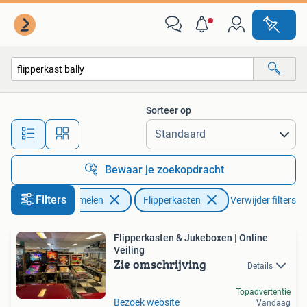
Automaten | Flipperkasten
Sorteer op
Alle afstanden…
Bewaar je zoekopdracht
Filters
Verzamelen
Flipperkasten
Verwijder filters
Flipperkasten & Jukeboxen | Online
Veiling
Zie omschrijving
Details
Topadvertentie
Bezoek website
Vandaag