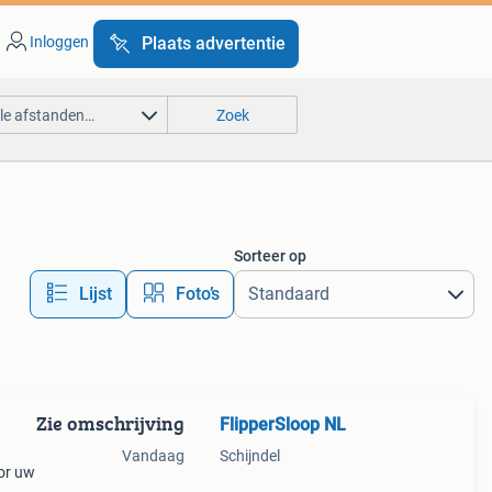
Inloggen
Plaats advertentie
lle afstanden…
Zoek
Sorteer op
Lijst
Foto’s
Zie omschrijving
FlipperSloop NL
Vandaag
Schijndel
or uw