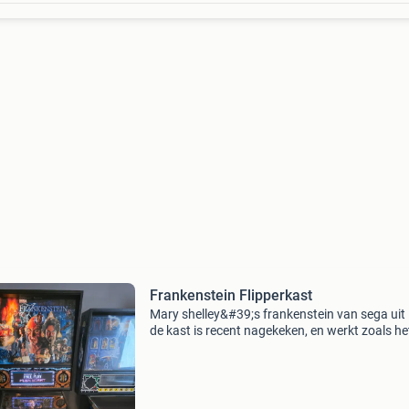
Frankenstein Flipperkast
Mary shelley&#39;s frankenstein van sega uit
de kast is recent nagekeken, en werkt zoals he
hoort. Voorzien van een nieuw pin2dmd xl
kleurenscherm. Vraagprijs is vast. Kast is te
bezichtigen