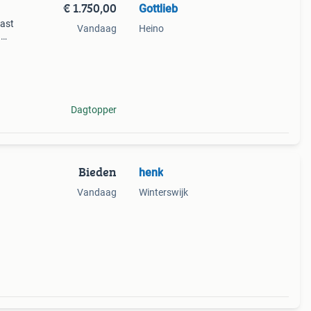
€ 1.750,00
Gottlieb
kast
Vandaag
Heino
g
x
d
Dagtopper
Bieden
henk
g
Vandaag
Winterswijk