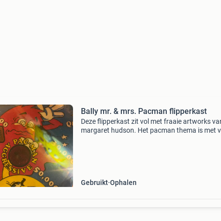
Bally mr. & mrs. Pacman flipperkast
Deze flipperkast zit vol met fraaie artworks va
margaret hudson. Het pacman thema is met v
humor over de hele kast terug te vinden. Hele 
goed spelende flipperkast. 1982 En zeer degeli
gebo
Gebruikt
Ophalen