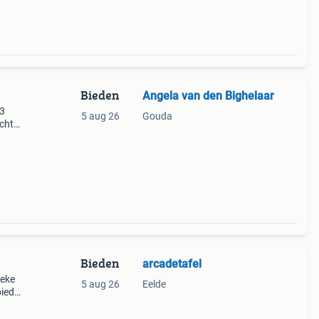
Bieden
Angela van den Bighelaar
 3
5 aug 26
Gouda
cht
ier
Bieden
arcadetafel
ieke
5 aug 26
Eelde
biedt
De