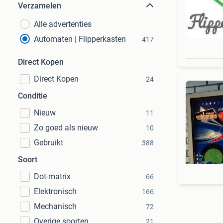
Verzamelen
Alle advertenties
Automaten | Flipperkasten
417
Direct Kopen
Direct Kopen
24
Conditie
Nieuw
11
Zo goed als nieuw
10
Gebruikt
388
Soort
Dot-matrix
66
Elektronisch
166
Mechanisch
72
Overige soorten
21