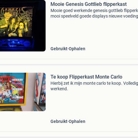
Mooie Genesis Gottlieb flipperkast
Mooie goed werkende genesis gottlieb flipper
mooi speelveld goede displays nieuwe voedin
nieuw cpu nieuwe ballen gepoetst en in de wa
gezet nieuwe rubbers alles in full led uitgevoer
mooi spel
Gebruikt
Ophalen
Te koop Flipperkast Monte Carlo
Hierbij zet ik mijn monte carlo te koop. Volledi
werkend.
Gebruikt
Ophalen