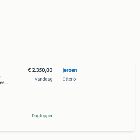
€ 2.350,00
jeroen
n
Vandaag
Otterlo
eel
nette
jk
Dagtopper