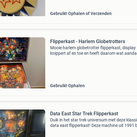
Gebruikt
Ophalen of Verzenden
Flipperkast - Harlem Globetrotters
Mooie harlem globetrotter flipperkast, display
knippert af en toe en heeft daarom wat aanda
nodig. Mpu is gerevisserd, het speelveld heeft
gebruikssporen passend bij de leeftijd. Heeft h
altij
Gebruikt
Ophalen
Data East Star Trek Flipperkast
Duik in het star trek universum met deze klass
data east flipperkast! Deze machine uit 1991 
een nostalgische speelervaring met iconische
personages en geluiden uit de originele serie. 