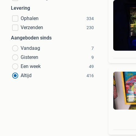
Levering
Ophalen
334
Verzenden
230
Aangeboden sinds
Vandaag
7
Gisteren
9
Een week
49
Altijd
416