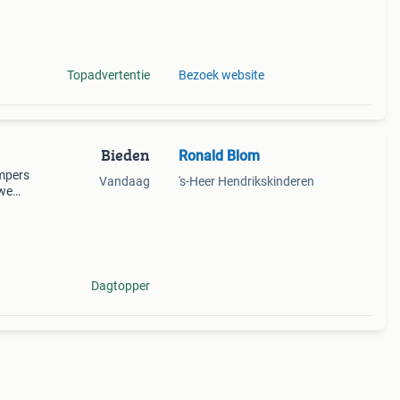
n
Topadvertentie
Bezoek website
Bieden
Ronald Blom
umpers
Vandaag
's-Heer Hendrikskinderen
uwe
n
Dagtopper