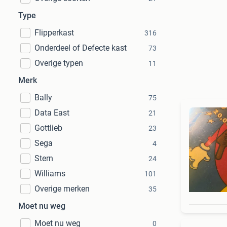
Type
Flipperkast
316
Onderdeel of Defecte kast
73
Overige typen
11
Merk
Bally
75
Data East
21
Gottlieb
23
Sega
4
Stern
24
Williams
101
Overige merken
35
Moet nu weg
Moet nu weg
0