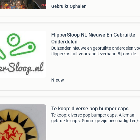
Gebruikt
Ophalen
FlipperSloop NL Nieuwe En Gebruikte
Onderdelen
Duizenden nieuwe en gebruikte onderdelen vo
flipperkast uit voorraad leverbaar. Bij ons de
scherpste prijzen en beste kwaliteit. Dagelijks
komen er nieuwe en gebruikte onderdelen bij i
onze web
Nieuw
Te koop: diverse pop bumper caps
Te koop: diverse pop bumper caps. Allemaal
gebruikte caps. Sommige zijn beschadigd en/
vergeeld. Wat je ziet is wat je krijgt.