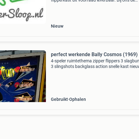
flipperkast uit voorraad leverbaar. Bij ons de
scherpste prijzen en beste kwaliteit. Dagelijks
komen er nieuwe en gebruikte onderdelen bij i
onze web
Nieuw
perfect werkende Bally Cosmos (1969)
4-speler ruimtethema zipper flippers 3 slagb
3 slingshots backglass action snelle kast nie
tellerkastruit schoongemaakt en afgesteld ka
tegen onkostenvergoeding gebracht worden
Gebruikt
Ophalen