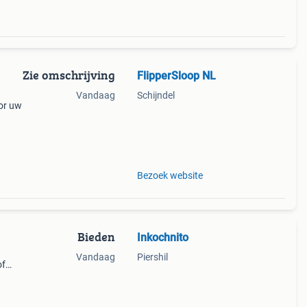
Zie omschrijving
FlipperSloop NL
Vandaag
Schijndel
or uw
n
Bezoek website
Bieden
Inkochnito
Vandaag
Piershil
of