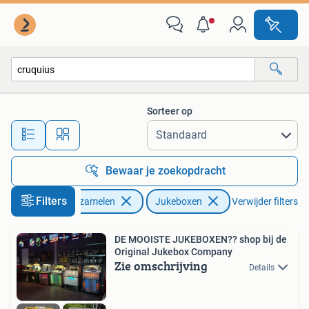
Automaten | Jukeboxen
Sorteer op
Alle afstanden…
Bewaar je zoekopdracht
Filters
Verzamelen
Jukeboxen
Verwijder filters
DE MOOISTE JUKEBOXEN?? shop bij de
Original Jukebox Company
Zie omschrijving
Details