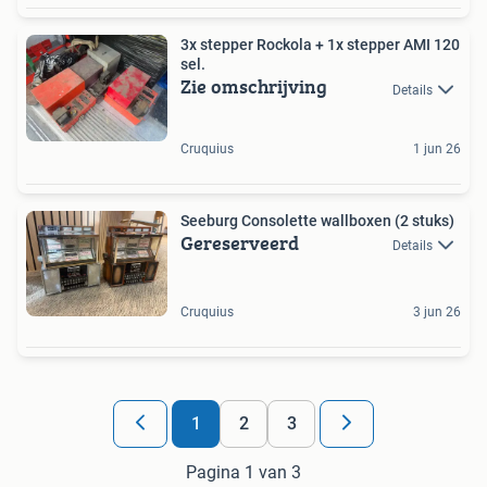
3x stepper Rockola + 1x stepper AMI 120
sel.
Zie omschrijving
Details
Cruquius
1 jun 26
Seeburg Consolette wallboxen (2 stuks)
Gereserveerd
Details
Cruquius
3 jun 26
1
2
3
Pagina 1 van 3