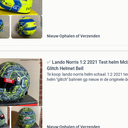
via deze
Nieuw
Ophalen of Verzenden
✅ Lando Norris 1:2 2021 Test helm Mc
Glitch Helmet Bell
Te koop: lando norris helm schaal: 1:2 2021 te
helm "glitch" bahrein gp nieuw in de originele 
merk: bell prijs: 239,99euro ophalen is mogelijk
swalmen , verzenden is ook mogelijk t
Nieuw
Ophalen of Verzenden