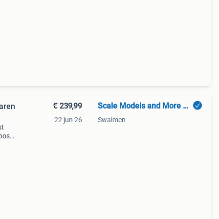
€ 239,99
Scale Models and More NL
laren
22 jun 26
Swalmen
st
doos
 in