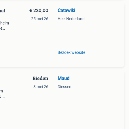
€ 220,00
Catawiki
aal
25 mei 26
Heel Nederland
l helm
de
 + €3
Bezoek website
Bieden
Maud
3 mei 26
Diessen
lm
0.
oor
nog in