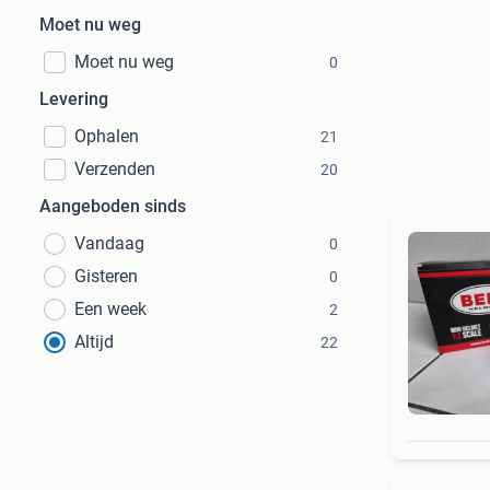
Moet nu weg
Moet nu weg
0
Levering
Ophalen
21
Verzenden
20
Aangeboden sinds
Vandaag
0
Gisteren
0
Een week
2
Altijd
22