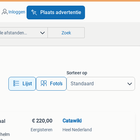
Inloggen
Plaats advertentie
lle afstanden…
Zoek
Sorteer op
Lijst
Foto’s
€ 220,00
Catawiki
aal
Eergisteren
Heel Nederland
l helm