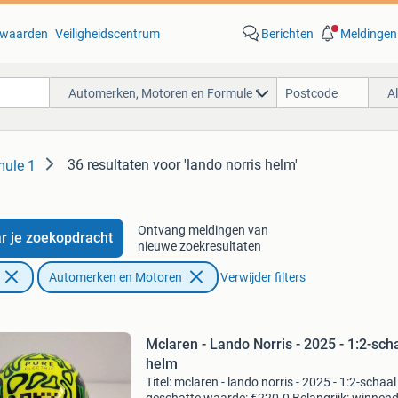
waarden
Veiligheidscentrum
Berichten
Meldingen
Automerken, Motoren en Formule 1
A
36 resultaten
voor 'lando norris helm'
mule 1
Ontvang meldingen van
r je zoekopdracht
nieuwe zoekresultaten
Automerken en Motoren
Verwijder filters
Mclaren - Lando Norris - 2025 - 1:2-sch
helm
Titel: mclaren - lando norris - 2025 - 1:2-schaa