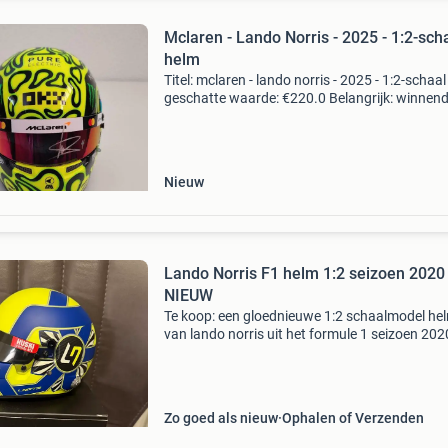
Mclaren - Lando Norris - 2025 - 1:2-sch
helm
Titel: mclaren - lando norris - 2025 - 1:2-schaa
geschatte waarde: €220.0 Belangrijk: winnen
biedingen zijn exclusief 9% koperbescherming
kavel beschrijving lando norris | mclar
Nieuw
Lando Norris F1 helm 1:2 seizoen 2020
NIEUW
Te koop: een gloednieuwe 1:2 schaalmodel he
van lando norris uit het formule 1 seizoen 202
Deze gedetailleerde replica is een must-have v
elke formule 1 fan en verzamelaar. De helm is 
de
Zo goed als nieuw
Ophalen of Verzenden