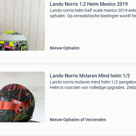
Lando Norris 1:2 Helm Mexico 2019
Lando norris helm half scale mexico 2019 enk
ophalen. Op onrealistische biedingen wordt h
niet ingegaan.
Nieuw
Ophalen
Lando Norris Mclaren Mind helm 1/2
Lando norris mclaren mind helm 1/2 aangebo
Helm is voorzien van volledige upgrades. Zel
helm. Prijs is 400 euro. Prijs is exclusief
verzendkosten. Op onzin biedingen wordt niet
gereageerd. Op
Nieuw
Ophalen of Verzenden