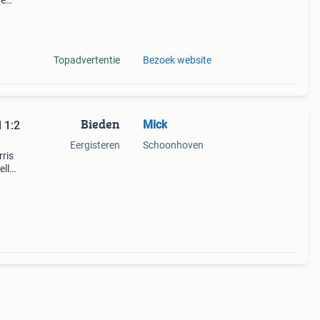
de
 + €3
Topadvertentie
Bezoek website
Bieden
Mick
 1:2
Eergisteren
Schoonhoven
ris
ell
n