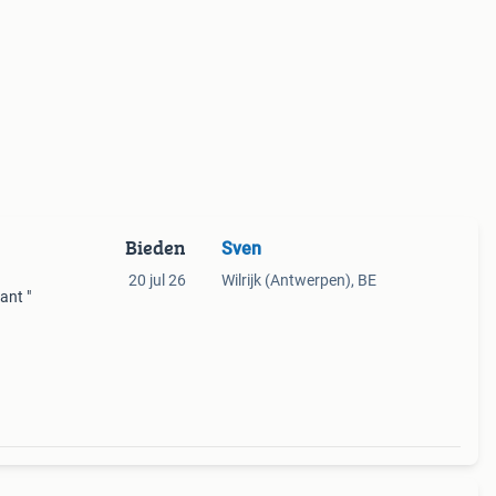
Bieden
Sven
20 jul 26
Wilrijk (Antwerpen), BE
ant "
n