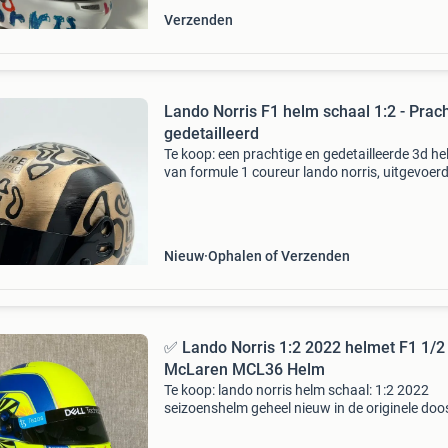
Verzenden
Lando Norris F1 helm schaal 1:2 - Prach
gedetailleerd
Te koop: een prachtige en gedetailleerde 3d h
van formule 1 coureur lando norris, uitgevoer
schaal 1:2. Deze helm is een absolute must-h
voor elke formule 1 fan of verzamelaar. Het is
pe
Nieuw
Ophalen of Verzenden
✅ Lando Norris 1:2 2022 helmet F1 1/2
McLaren MCL36 Helm
Te koop: lando norris helm schaal: 1:2 2022
seizoenshelm geheel nieuw in de originele doo
prijs: 229,99euro ophalen is mogelijk in swalme
verzenden is ook mogelijk tegen meerprijs con