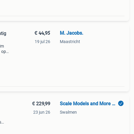
€ 44,95
M. Jacobs.
tig
19 jul 26
Maastricht
elm
d op
ave
 een
€ 229,99
Scale Models and More NL
23 jun 26
Swalmen
s
n ,
tact