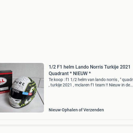
1/2 F1 helm Lando Norris Turkije 2021
Quadrant * NIEUW *
Te koop : f1 1/2 helm van lando norris , " quadr
, turkije 2021 , mclaren f1 team !! Nieuw in de
doos,nooit uitgestald gestaan !! (Komt uit mij
privécollectie) zeer mooi afwerking met
Nieuw
Ophalen of Verzenden