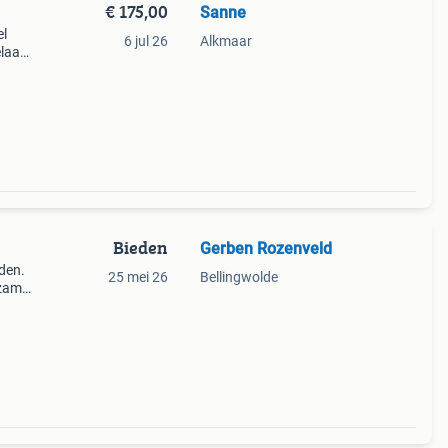
€ 175,00
Sanne
el
6 jul 26
Alkmaar
elaas
Bieden
Gerben Rozenveld
den.
25 mei 26
Bellingwolde
dzame