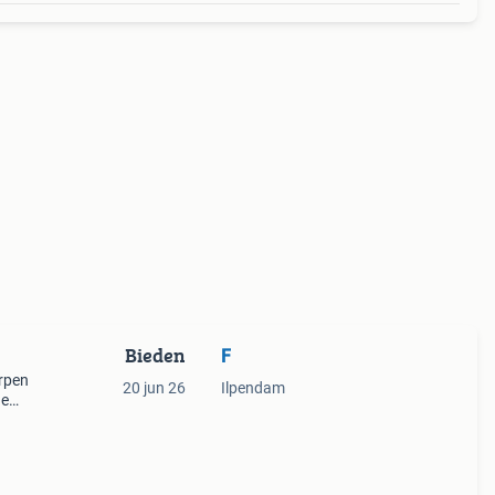
Bieden
F
orpen
20 jun 26
Ilpendam
de