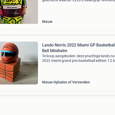
geschatte waarde: €220.0 Belangrijk: winnen
biedingen zijn exclusief 9% koperbescherming
kavel beschrijving lando norris | mclar
Nieuw
Lando Norris 2022 Miami GP Basketball
Bell Minihelm
Te koop aangeboden: deze prachtige lando nor
2022 miami grand prix basketball edition 1:2 b
minihelm. 🏀 De helm verkeert in nieuwstaat e
wordt geleverd met de originele limited edition
basketb
Nieuw
Ophalen of Verzenden