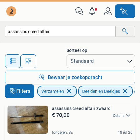
Beelden en Beeldjes
Sorteer op
Alle afstanden…
Bewaar je zoekopdracht
Filters
Verzamelen
Beelden en Beeldjes
Ver
assassins creed altair zwaard
€ 70,00
Details
tongeren, BE
18 jul 26