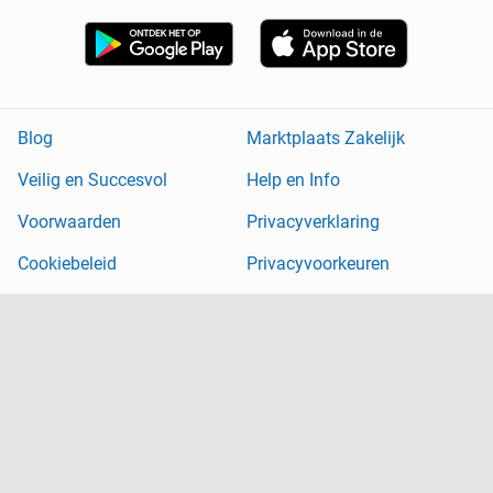
Blog
Marktplaats Zakelijk
Veilig en Succesvol
Help en Info
Voorwaarden
Privacyverklaring
Cookiebeleid
Privacyvoorkeuren
Over Marktplaats
Werken bij
Perskamer
Adevinta
2dehands
2ememain
Sitemap