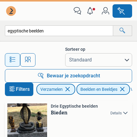
Beelden en Beeldjes
Sorteer op
Alle afstanden…
Bewaar je zoekopdracht
Filters
Verzamelen
Beelden en Beeldjes
Ver
Drie Egyptische beelden
Bieden
Details