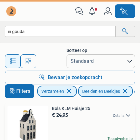
Beelden en Beeldjes
Sorteer op
Alle afstanden…
Bewaar je zoekopdracht
Filters
Verzamelen
Beelden en Beeldjes
Ver
Bols KLM Huisje 25
€ 24,95
Details
Topadvertentie