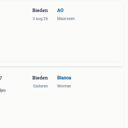
Bieden
AO
3 aug 26
Maarssen
Bieden
Bianca
7
Gisteren
Wormer
djes
gen