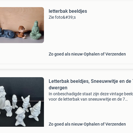
letterbak beeldjes
Zie foto&#39;s
Zo goed als nieuw
Ophalen of Verzenden
Letterbak beeldjes, Sneeuwwitje en de 
dwergen
In onbeschadigde staat zijn deze vintage beel
voor de letterbak van sneeuwwitje en de 7
dwergen. Sneeuwwitje is 8 cm hoog. De dwer
uiteraard allemaal kleiner. Wie biedt?
Zo goed als nieuw
Ophalen of Verzenden