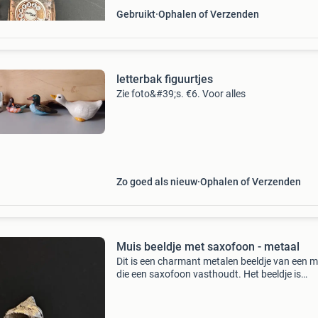
Gebruikt
Ophalen of Verzenden
letterbak figuurtjes
Zie foto&#39;s. €6. Voor alles
Zo goed als nieuw
Ophalen of Verzenden
Muis beeldje met saxofoon - metaal
Dit is een charmant metalen beeldje van een m
die een saxofoon vasthoudt. Het beeldje is
gedetailleerd afgewerkt en heeft een antieke
uitstraling. Perfect voor verzamelaars van
dierenbeeldjes of al