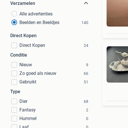
Verzamelen
Alle advertenties
Beelden en Beeldjes
140
Direct Kopen
Direct Kopen
24
Conditie
Nieuw
9
Zo goed als nieuw
66
Gebruikt
51
Type
Dier
68
Fantasy
2
Hummel
0
Laaf
0