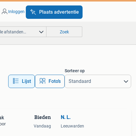
Inloggen
Plaats advertentie
lle afstanden…
Zoek
Sorteer op
Lijst
Foto’s
Bieden
N. L.
ak
voor
Vandaag
Leeuwarden