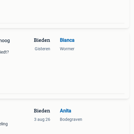
Bieden
Bianca
 hoog
Gisteren
Wormer
iedt?
Bieden
Anita
3 aug 26
Bodegraven
eling