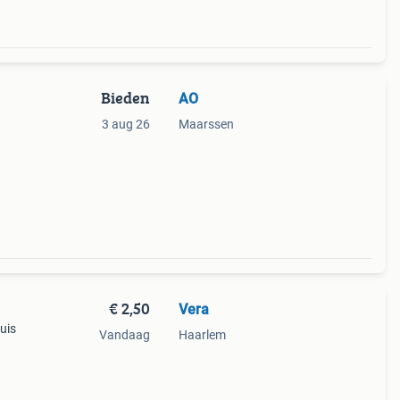
Bieden
AO
3 aug 26
Maarssen
€ 2,50
Vera
uis
Vandaag
Haarlem