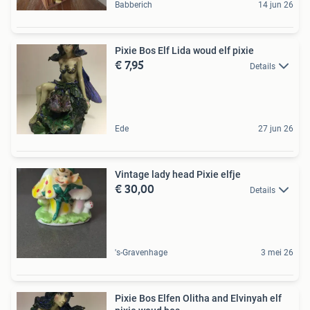
Babberich
14 jun 26
Pixie Bos Elf Lida woud elf pixie
€ 7,95
Details
Ede
27 jun 26
Vintage lady head Pixie elfje
€ 30,00
Details
's-Gravenhage
3 mei 26
Pixie Bos Elfen Olitha and Elvinyah elf