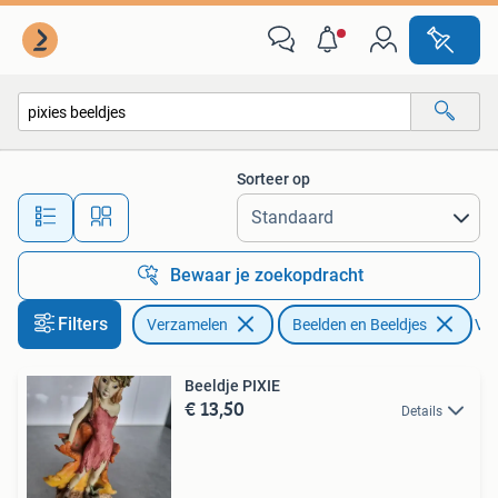
Beelden en Beeldjes
Sorteer op
Alle afstanden…
Bewaar je zoekopdracht
Filters
Verzamelen
Beelden en Beeldjes
Ver
Beeldje PIXIE
€ 13,50
Details