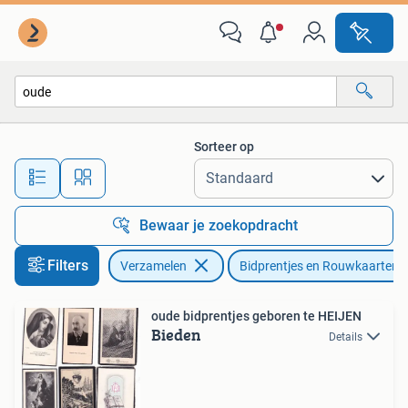
Bidprentjes en Rouwkaarten
Sorteer op
Alle afstanden…
Bewaar je zoekopdracht
Filters
Verzamelen
Bidprentjes en Rouwkaarten
oude bidprentjes geboren te HEIJEN
Bieden
Details