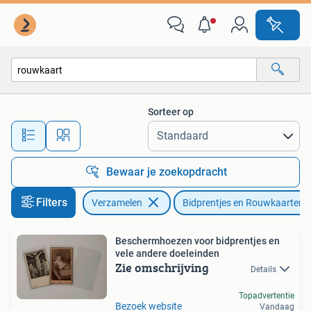
Bidprentjes en Rouwkaarten
Sorteer op
Alle afstanden…
Bewaar je zoekopdracht
Filters
Verzamelen
Bidprentjes en Rouwkaarten
Beschermhoezen voor bidprentjes en
vele andere doeleinden
Zie omschrijving
Details
Topadvertentie
Bezoek website
Vandaag