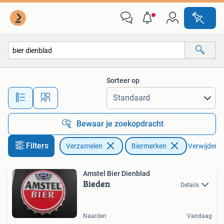
Biermerken
Sorteer op
Alle afstanden…
Bewaar je zoekopdracht
Filters
Verzamelen
Biermerken
Verwijder fi
Amstel Bier Dienblad
Bieden
Details
Naarden
Vandaag