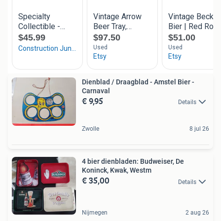
Dienblad / Draagblad - Amstel Bier -
Carnaval
€ 9,95
Details
Zwolle
8 jul 26
4 bier dienbladen: Budweiser, De
Koninck, Kwak, Westm
€ 35,00
Details
Nijmegen
2 aug 26