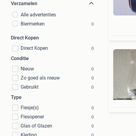
Verzamelen
Alle advertenties
Biermerken
0
Direct Kopen
Direct Kopen
0
Conditie
Nieuw
0
Zo goed als nieuw
0
Gebruikt
0
Type
Flesje(s)
0
Flesopener
0
Glas of Glazen
0
Kleding
0