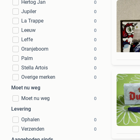
Hertog Jan
0
Jupiler
0
La Trappe
0
Leeuw
0
Leffe
0
Oranjeboom
0
Palm
0
Stella Artois
0
Overige merken
0
Moet nu weg
Moet nu weg
0
Levering
Ophalen
0
Verzenden
0
Aangeboden sinds