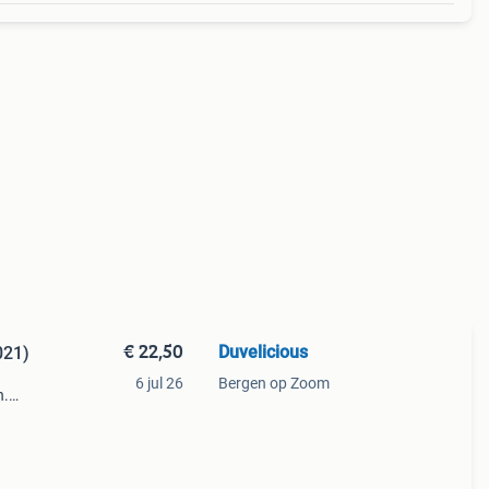
€ 22,50
Duvelicious
021)
6 jul 26
Bergen op Zoom
n.
e
dat