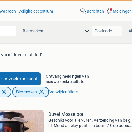
waarden
Veiligheidscentrum
Berichten
Meldingen
Biermerken
A
voor 'duvel distilled'
Ontvang meldingen van
r je zoekopdracht
nieuwe zoekresultaten
Biermerken
Verwijder filters
Duvel Mosselpot
Geschikt voor alle vuren. Verzending van belg
nl. Mondial relay punt in u buurt 7 € op adres
postnl. 10,95 €