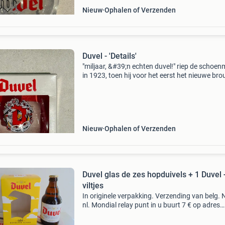
Nieuw
Ophalen of Verzenden
Duvel - 'Details'
"miljaar, &#39;n echten duvel!" riep de schoe
in 1923, toen hij voor het eerst het nieuwe br
van moortgat proefde.de geboorte van de
befaamde duvel. Patrick croes, illustrato
Nieuw
Ophalen of Verzenden
Duvel glas de zes hopduivels + 1 Duvel 
viltjes
In originele verpakking. Verzending van belg. 
nl. Mondial relay punt in u buurt 7 € op adres
postnl. 10,95 €