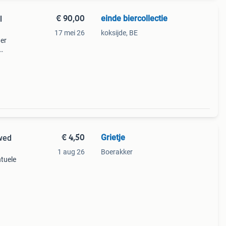
€ 90,00
einde biercollectie
l
17 mei 26
koksijde, BE
ier
€ 4,50
Grietje
ewed
1 aug 26
Boerakker
ntuele