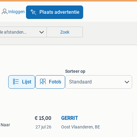
Inloggen
Plaats advertentie
lle afstanden…
Zoek
Sorteer op
Lijst
Foto’s
€ 15,00
GERRIT
. Naar
27 jul 26
Oost Vlaanderen, BE