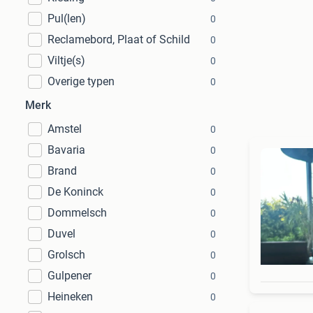
Pul(len)
0
Reclamebord, Plaat of Schild
0
Viltje(s)
0
Overige typen
0
Merk
Amstel
0
Bavaria
0
Brand
0
De Koninck
0
Dommelsch
0
Duvel
0
Grolsch
0
Gulpener
0
Heineken
0