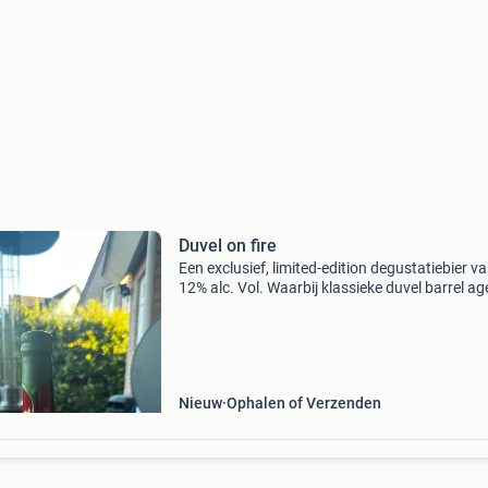
Duvel on fire
Een exclusief, limited-edition degustatiebier v
12% alc. Vol. Waarbij klassieke duvel barrel ag
wordt geblend met mexicaanse tequilavaten 
gele habaneropepers. Het resultaat is een
koperkleurig
Nieuw
Ophalen of Verzenden