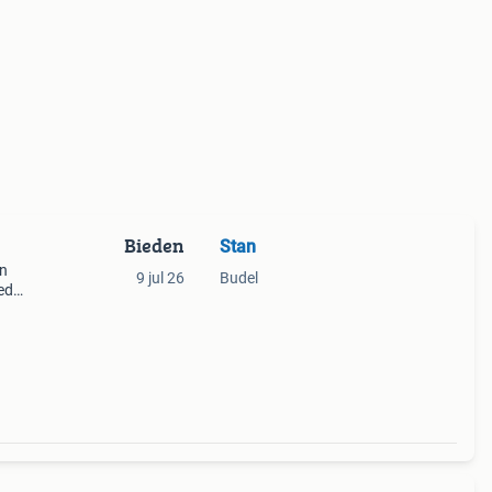
Bieden
Stan
an
9 jul 26
Budel
ed
en