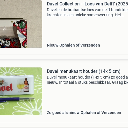
Duvel Collection - ‘Loes van Delft’ (2025
Duvel en de brabantse loes van delft bundeld
krachten in een unieke samenwerking. Het
resultaat is een exclusief duvel-glas dat barst
kleur en lef. Loes kenmerkt zich door haar
uitgesproken
Nieuw
Ophalen of Verzenden
Duvel menukaart houder (14x 5 cm)
Duvel menukaart houder (14x 5 cm) zo goed a
nieuw. In totaal 6 stuks beschikbaar. Graag b
per stuk stuur gerust een voorstel als u meerd
wilt overnemen. Kijk ook eens bij mijn andere
adverte
Zo goed als nieuw
Ophalen of Verzenden