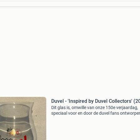
Duvel - 'Inspired by Duvel Collectors' (2
Dit glas is, omwille van onze 150e verjaardag,
speciaal voor en door de duvel fans ontworpe
Met een online stemming, werd dit glas door d
meerderheid verkozen. Houd er rekening mee 
kleine oneff