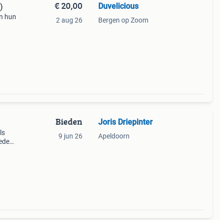
€ 20,00
Duvelicious
)
en hun
2 aug 26
Bergen op Zoom
 van
Bieden
Joris Driepinter
ls
9 jun 26
Apeldoorn
ieden
ere