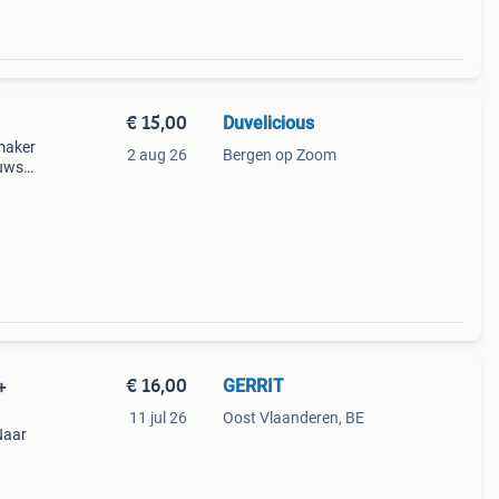
€ 15,00
Duvelicious
nmaker
2 aug 26
Bergen op Zoom
ouwsel
€ 16,00
GERRIT
+
11 jul 26
Oost Vlaanderen, BE
Naar