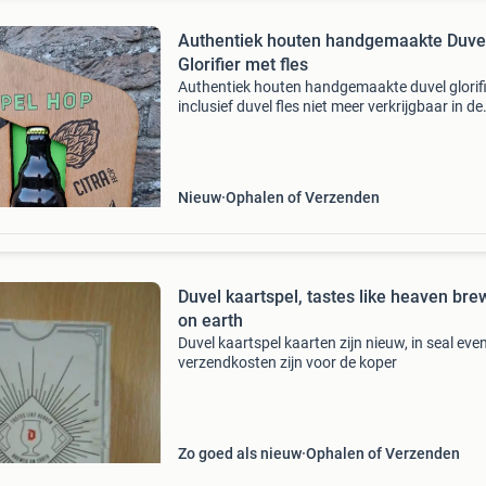
Authentiek houten handgemaakte Duve
Glorifier met fles
Authentiek houten handgemaakte duvel glorif
inclusief duvel fles niet meer verkrijgbaar in de
brouwerij uniek handgemaakt door lokale
ambachtsman voor duvel uit echt hout! Met
originele stempel op
Nieuw
Ophalen of Verzenden
Duvel kaartspel, tastes like heaven br
on earth
Duvel kaartspel kaarten zijn nieuw, in seal eve
verzendkosten zijn voor de koper
Zo goed als nieuw
Ophalen of Verzenden