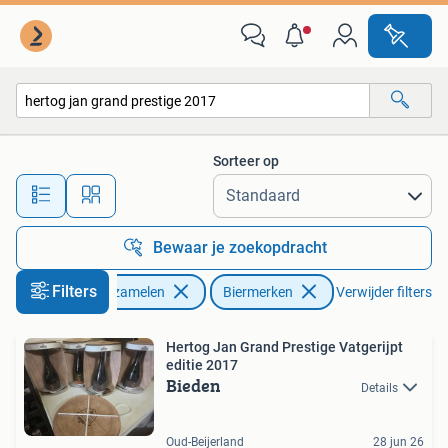
Biermerken
Sorteer op
Alle afstanden…
Bewaar je zoekopdracht
Filters
Verzamelen
Biermerken
Verwijder filters
Hertog Jan Grand Prestige Vatgerijpt
editie 2017
Bieden
Details
Oud-Beijerland
28 jun 26