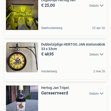
€ 25,00
Details
Geertruidenberg
22 apr 26
Dubbelzijdige HERTOG JAN stationsklok
33 x 33cm
€ 49,95
Details
Hardenberg
2 mei 26
Hertog Jan Tripel.
Gereserveerd
Details