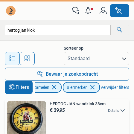
Biermerken
Sorteer op
Alle afstanden…
Bewaar je zoekopdracht
Filters
Verzamelen
Biermerken
Verwijder filters
HERTOG JAN wandklok 38cm
€ 39,95
Details