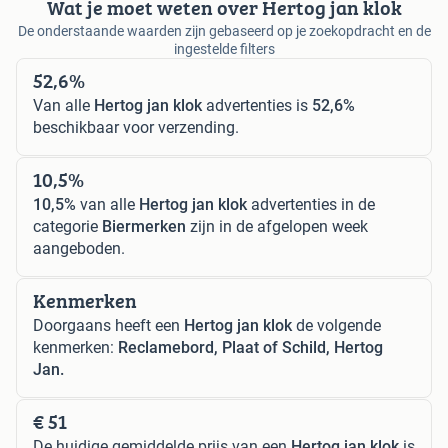
Wat je moet weten over Hertog jan klok
De onderstaande waarden zijn gebaseerd op je zoekopdracht en de
ingestelde filters
52,6%
Van alle
Hertog jan klok
advertenties is
52,6%
beschikbaar voor verzending.
10,5%
10,5%
van alle
Hertog jan klok
advertenties in de
categorie
Biermerken
zijn in de afgelopen week
aangeboden.
Kenmerken
Doorgaans heeft een
Hertog jan klok
de volgende
kenmerken:
Reclamebord, Plaat of Schild, Hertog
Jan.
€ 51
De huidige gemiddelde prijs van een
Hertog jan klok
is