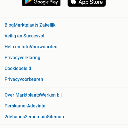
Blog
Marktplaats Zakelijk
Veilig en Succesvol
Help en Info
Voorwaarden
Privacyverklaring
Cookiebeleid
Privacyvoorkeuren
Over Marktplaats
Werken bij
Perskamer
Adevinta
2dehands
2ememain
Sitemap