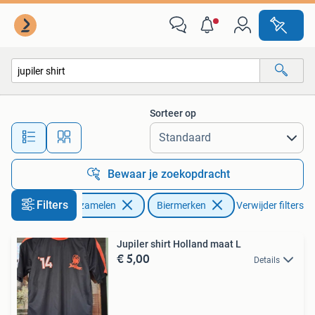
Biermerken
Sorteer op
Alle afstanden…
Bewaar je zoekopdracht
Filters
Verzamelen
Biermerken
Verwijder filters
Jupiler shirt Holland maat L
€ 5,00
Details