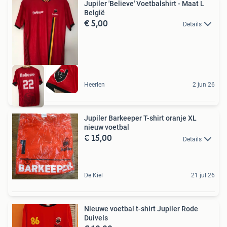
Jupiler 'Believe' Voetbalshirt - Maat L
België
€ 5,00
Details
Heerlen
2 jun 26
Jupiler Barkeeper T-shirt oranje XL
nieuw voetbal
€ 15,00
Details
De Kiel
21 jul 26
Nieuwe voetbal t-shirt Jupiler Rode
Duivels