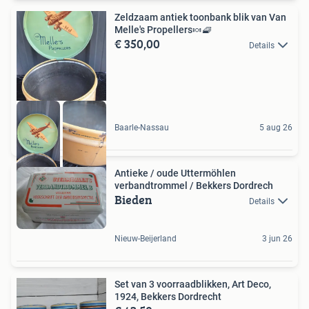
Zeldzaam antiek toonbank blik van Van
Melle's Propellers🍬🧇
€ 350,00
Details
Baarle-Nassau
5 aug 26
Antieke / oude Uttermöhlen
verbandtrommel / Bekkers Dordrech
Bieden
Details
Nieuw-Beijerland
3 jun 26
Set van 3 voorraadblikken, Art Deco,
1924, Bekkers Dordrecht