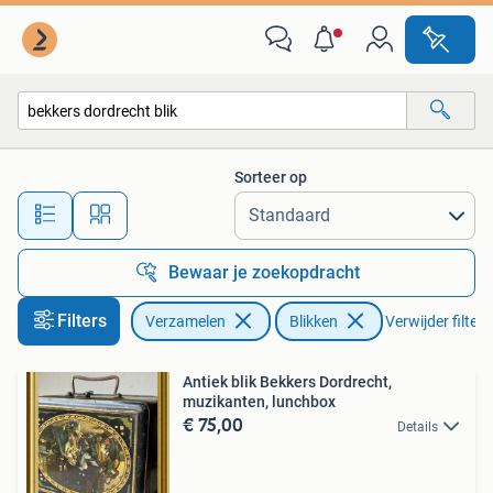
Blikken
Sorteer op
Alle afstanden…
Bewaar je zoekopdracht
Filters
Verzamelen
Blikken
Verwijder filters
Antiek blik Bekkers Dordrecht,
muzikanten, lunchbox
€ 75,00
Details