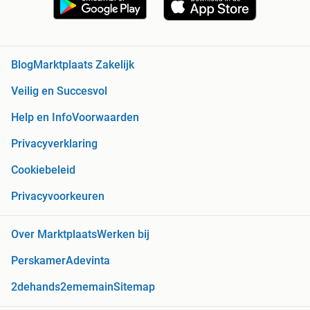
Blog
Marktplaats Zakelijk
Veilig en Succesvol
Help en Info
Voorwaarden
Privacyverklaring
Cookiebeleid
Privacyvoorkeuren
Over Marktplaats
Werken bij
Perskamer
Adevinta
2dehands
2ememain
Sitemap