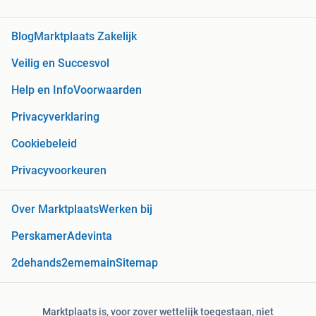
Blog
Marktplaats Zakelijk
Veilig en Succesvol
Help en Info
Voorwaarden
Privacyverklaring
Cookiebeleid
Privacyvoorkeuren
Over Marktplaats
Werken bij
Perskamer
Adevinta
2dehands
2ememain
Sitemap
Marktplaats is, voor zover wettelijk toegestaan, niet