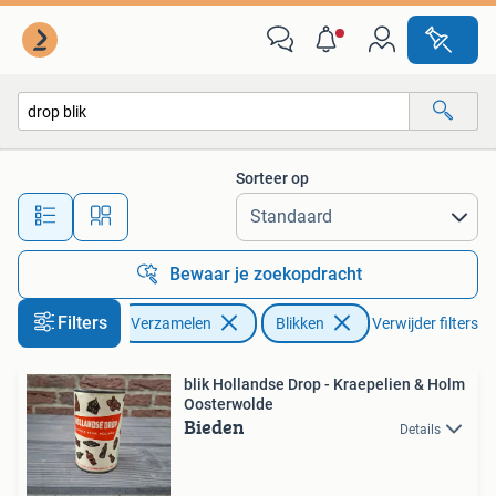
Blikken
Sorteer op
Alle afstanden…
Bewaar je zoekopdracht
Filters
Verzamelen
Blikken
Verwijder filters
blik Hollandse Drop - Kraepelien & Holm
Oosterwolde
Bieden
Details