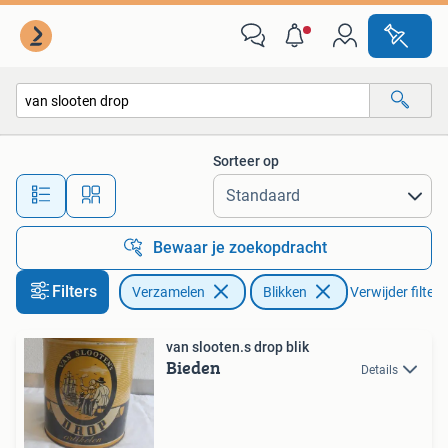
Blikken
Sorteer op
Alle afstanden…
Bewaar je zoekopdracht
Filters
Verzamelen
Blikken
Verwijder filters
van slooten.s drop blik
Bieden
Details