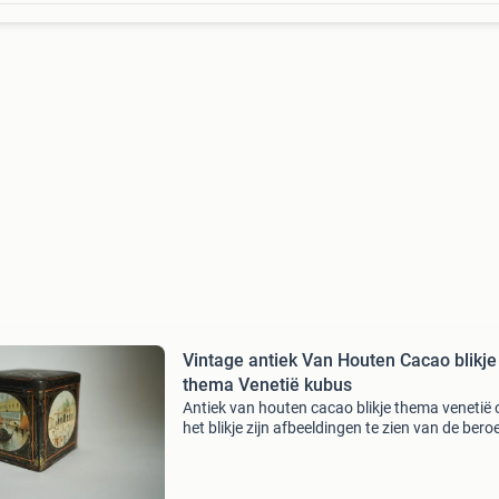
Vintage antiek Van Houten Cacao blikje
thema Venetië kubus
Antiek van houten cacao blikje thema venetië 
het blikje zijn afbeeldingen te zien van de ber
grachten van venetië, met gondels die op het 
glijden en historische gebouwen. In verweerde