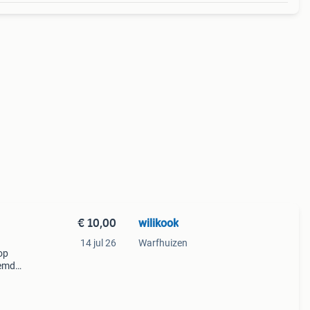
€ 10,00
wilikook
14 jul 26
Warfhuizen
op
oemde
water
 st