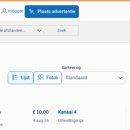
Inloggen
Plaats advertentie
lle afstanden…
Zoek
Sorteer op
Lijst
Foto’s
€ 10,00
Kanaal 4
e
4 aug 26
Uitwellingerga
an