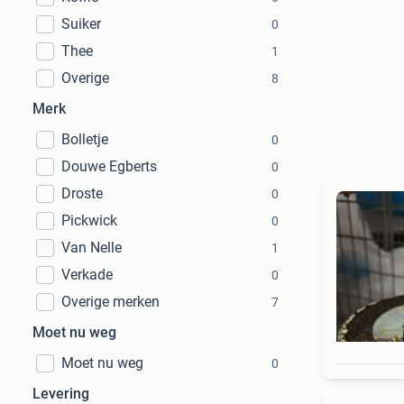
Suiker
0
Thee
1
Overige
8
Merk
Bolletje
0
Douwe Egberts
0
Droste
0
Pickwick
0
Van Nelle
1
Verkade
0
Overige merken
7
Moet nu weg
Moet nu weg
0
Levering