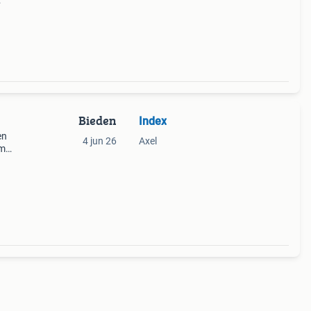
 een
gebrui
Bieden
Index
en
4 jun 26
Axel
cm
ook