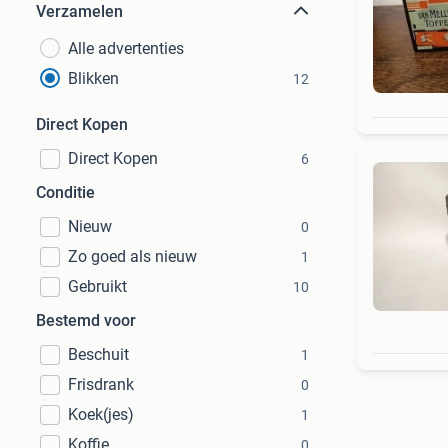
Verzamelen
Alle advertenties
Blikken
12
Direct Kopen
Direct Kopen
6
Conditie
Nieuw
0
Zo goed als nieuw
1
Gebruikt
10
Bestemd voor
Beschuit
1
Frisdrank
0
Koek(jes)
1
Koffie
0