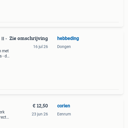
Zie omschrijving
hebbeding
II -
16 jul 26
Dongen
en met
s - de
€ 12,50
corien
erk
23 jun 26
Eenrum
rect
rfect