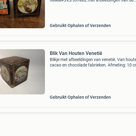
nelle&#39;s toffees, met afbeeldingen van de
olympische spelen 1928. Het andere blik heeft
afbeelding van venetië. Beide blikken hebben 
Gebruikt
Ophalen of Verzenden
Blik Van Houten Venetië
Blikje met afbeeldingen van venetië. Van hout
cacao en chocolade fabrieken. Afmeting: 10 
hoog, 9,5 cm x 9,5 cm. Doe een leuk bod! Kijk 
eens bij mijn andere advertenties. Verzenden
mogelijk.
Gebruikt
Ophalen of Verzenden