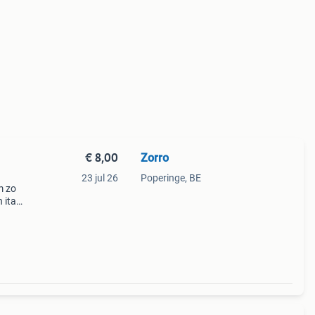
€ 8,00
Zorro
23 jul 26
Poperinge, BE
m zo
 italy