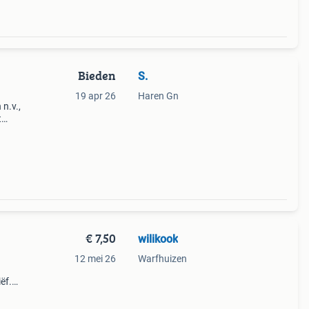
Bieden
S.
19 apr 26
Haren Gn
 n.v.,
t
. Id
€ 7,50
wilikook
12 mei 26
Warfhuizen
ëf.
at,
 10 x