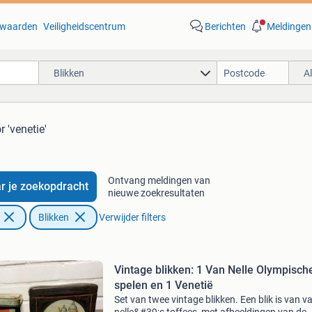
waarden
Veiligheidscentrum
Berichten
Meldingen
Blikken
A
r 'venetie'
Ontvang meldingen van
r je zoekopdracht
nieuwe zoekresultaten
Blikken
Verwijder filters
Vintage blikken: 1 Van Nelle Olympisch
spelen en 1 Venetië
Set van twee vintage blikken. Een blik is van v