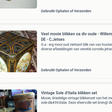
Gebruikt
Ophalen of Verzenden
Veel mooie blikken oa div oude - Willem 
DE - C.Jetses
O.a - erg mooi oud vierkant blik van van hout
diverse afbeeldingen van venetië cornelis jetse
, e.a. Twee blikken h.c.andersen fairy tales –
michael hague prijs varieert per blik indien u
Gebruikt
Ophalen of Verzenden
Vintage Sole d'Italia blikken set
Mooie, driedelige vintage blikkenset van het m
sole d&#39;italia. Deze sfeervolle set brengt di
een gezellige, italiaanse sfeer in de keuken. Pe
voor de liefhebber van vintage of broca