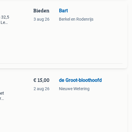
Bieden
Bart
s 32,5
3 aug 26
Berkel en Rodenrijs
 Leuk
lik is
€ 15,00
de Groot-bloothoofd
2 aug 26
Nieuwe Wetering
met
r
sierd
al vo