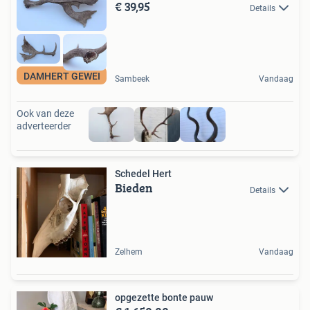
€ 39,95
Details
DAMHERT GEWEI
Sambeek
Vandaag
Ook van deze
adverteerder
Schedel Hert
Bieden
Details
Zelhem
Vandaag
opgezette bonte pauw