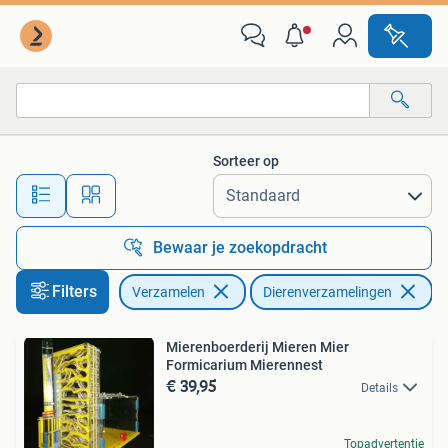
Dierenverzamelingen
Sorteer op
Alle afstanden…
Bewaar je zoekopdracht
Filters
Verzamelen
Dierenverzamelingen
Ve
Mierenboerderij Mieren Mier
Formicarium Mierennest
€ 39,95
Details
Topadvertentie