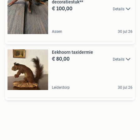
decoratiestuk**
€ 100,00
Details
Assen
30 jul 26
Eekhoorn taxidermie
€ 80,00
Details
Leiderdorp
30 jul 26