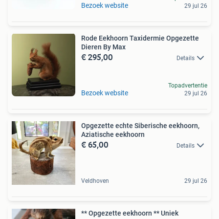
Bezoek website
29 jul 26
Rode Eekhoorn Taxidermie Opgezette
Dieren By Max
€ 295,00
Details
Topadvertentie
Bezoek website
29 jul 26
Opgezette echte Siberische eekhoorn,
Aziatische eekhoorn
€ 65,00
Details
Veldhoven
29 jul 26
** Opgezette eekhoorn ** Uniek