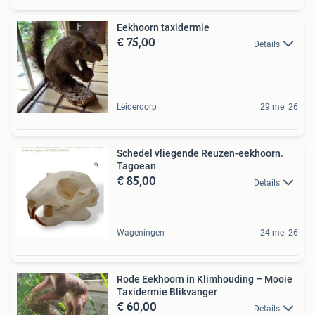
Eekhoorn taxidermie
€ 75,00
Details
Leiderdorp
29 mei 26
Schedel vliegende Reuzen-eekhoorn.
Tagoean
€ 85,00
Details
Wageningen
24 mei 26
Rode Eekhoorn in Klimhouding – Mooie
Taxidermie Blikvanger
€ 60,00
Details