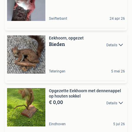
Swifterbant
24 apr 26
Eekhoorn, opgezet
Bieden
Details
Teteringen
5 mei 26
Opgezette Eekhoorn met dennenappel
op houten sokkel
€ 0,00
Details
Eindhoven
5 jul 26