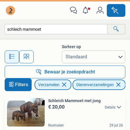
Dierenverzamelingen
Sorteer op
Alle afstanden…
Bewaar je zoekopdracht
Filters
Verzamelen
Dierenverzamelingen
Ve
Schleich Mammoet met jong
€ 20,00
Details
Rosmalen
29 jul 26