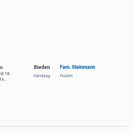
Bieden
Fam. Steinmann
en
fst 18
Vandaag
Huizen
9;s
erzam