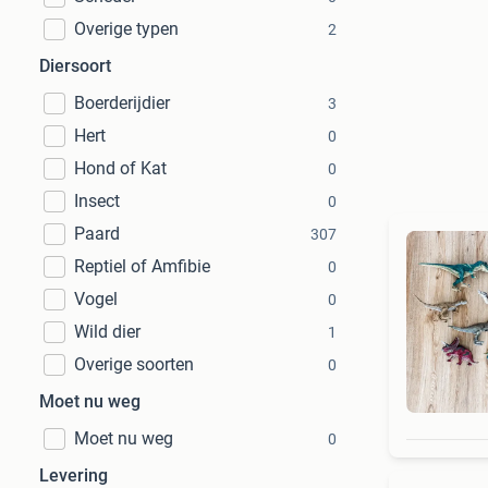
Overige typen
2
Diersoort
Boerderijdier
3
Hert
0
Hond of Kat
0
Insect
0
Paard
307
Reptiel of Amfibie
0
Vogel
0
Wild dier
1
Overige soorten
0
Moet nu weg
Moet nu weg
0
Levering