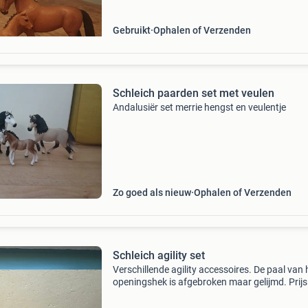
Gebruikt
Ophalen of Verzenden
Schleich paarden set met veulen
Andalusiër set merrie hengst en veulentje
Zo goed als nieuw
Ophalen of Verzenden
Schleich agility set
Verschillende agility accessoires. De paal van 
openingshek is afgebroken maar gelijmd. Prijs 
voor de hele set kijk ook even bij mijn andere
advertenties voor meer schleich dieren, schlei