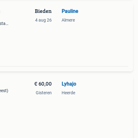
Bieden
Pauline
g
4 aug 26
Almere
staat
r
€ 60,00
Lyhajo
eest)
Gisteren
Heerde