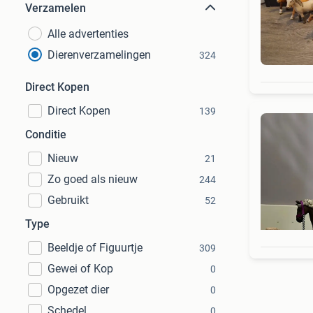
Verzamelen
Alle advertenties
Dierenverzamelingen
324
Direct Kopen
Direct Kopen
139
Conditie
Nieuw
21
Zo goed als nieuw
244
Gebruikt
52
Type
Beeldje of Figuurtje
309
Gewei of Kop
0
Opgezet dier
0
Schedel
0