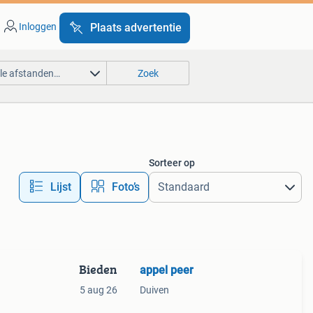
Inloggen
Plaats advertentie
lle afstanden…
Zoek
Sorteer op
Lijst
Foto’s
Bieden
appel peer
5 aug 26
Duiven