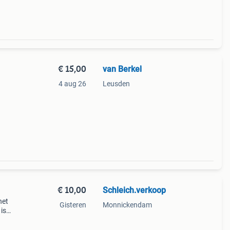
€ 15,00
van Berkel
4 aug 26
Leusden
€ 10,00
Schleich.verkoop
het
Gisteren
Monnickendam
is
ch