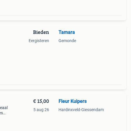
Bieden
Tamara
Eergisteren
Gemonde
€ 15,00
Fleur Kuipers
deaal
5 aug 26
Hardinxveld-Giessendam
es