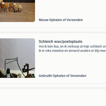
Nieuw
Ophalen of Verzenden
Schleich was/poetsplaats
Hoi ik ben lisa, en ik verkoop al mijn schleich 
ik er niks meedoe en iemand anders er blij mee 
maken. Deze schleich set is compleet en komt
een paard een ruiter een zadel hoofdstel halst
Gebruikt
Ophalen of Verzenden