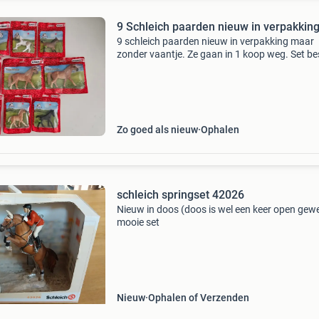
9 Schleich paarden nieuw in verpakkin
9 schleich paarden nieuw in verpakking maar
zonder vaantje. Ze gaan in 1 koop weg. Set be
uit 13814 haflinger veulen 13910 knabstruppe
merrie 13820 lippizaner veulen 2x 13886 paint
horse veulen
Zo goed als nieuw
Ophalen
schleich springset 42026
Nieuw in doos (doos is wel een keer open gew
mooie set
Nieuw
Ophalen of Verzenden