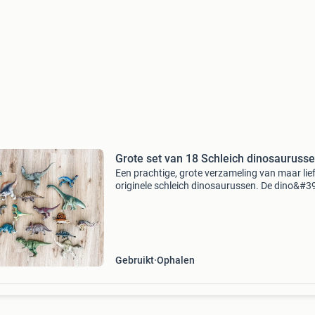
Grote set van 18 Schleich dinosauruss
Een prachtige, grote verzameling van maar lie
originele schleich dinosaurussen. De dino&#3
verkeren in nette staat en zijn klaar voor een
tweede ronde speelplezier of voor de echte v
Gebruikt
Ophalen