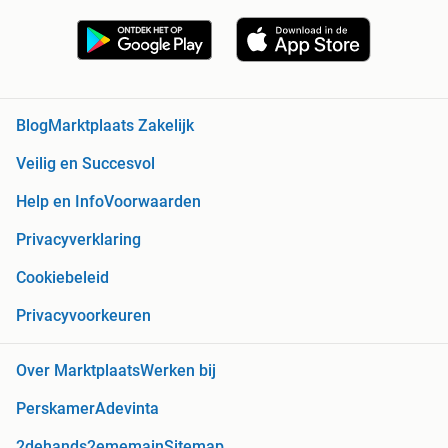
Blog
Marktplaats Zakelijk
Veilig en Succesvol
Help en Info
Voorwaarden
Privacyverklaring
Cookiebeleid
Privacyvoorkeuren
Over Marktplaats
Werken bij
Perskamer
Adevinta
2dehands
2ememain
Sitemap