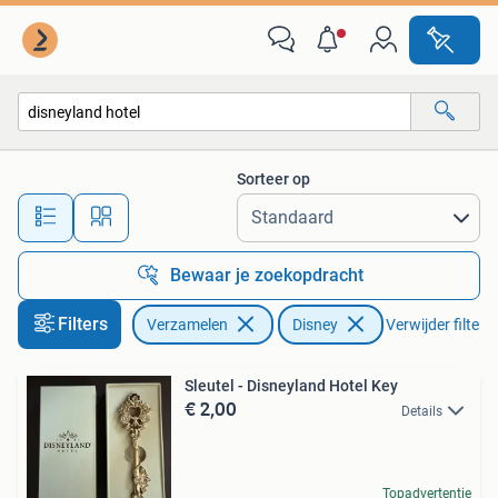
Disney
Sorteer op
Alle afstanden…
Bewaar je zoekopdracht
Filters
Verzamelen
Disney
Verwijder filters
Sleutel - Disneyland Hotel Key
€ 2,00
Details
Topadvertentie