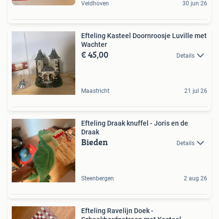
Veldhoven
30 jun 26
Efteling Kasteel Doornroosje Luville met
Wachter
€ 45,00
Details
Maastricht
21 jul 26
Efteling Draak knuffel - Joris en de
Draak
Bieden
Details
Steenbergen
2 aug 26
Efteling Ravelijn Doek -