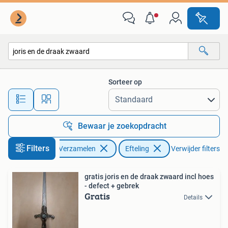
Efteling
Sorteer op
Alle afstanden…
Bewaar je zoekopdracht
Filters
Verzamelen
Efteling
Verwijder filters
gratis joris en de draak zwaard incl hoes
- defect + gebrek
Gratis
Details