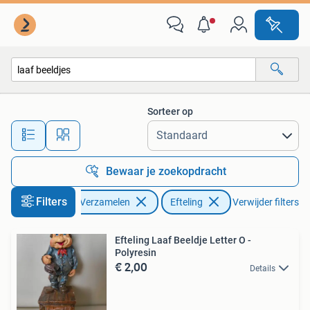
Efteling
Sorteer op
Alle afstanden…
Bewaar je zoekopdracht
Filters
Verzamelen
Efteling
Verwijder filters
Efteling Laaf Beeldje Letter O -
Polyresin
€ 2,00
Details