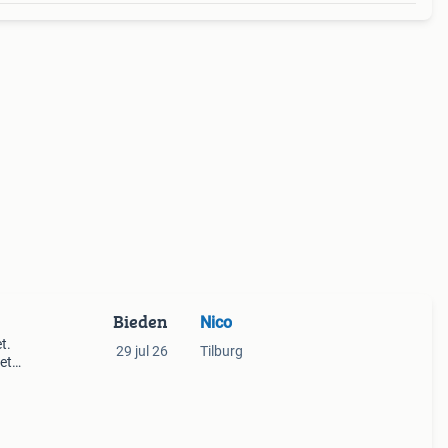
Bieden
Nico
t.
29 jul 26
Tilburg
et
naar
bij