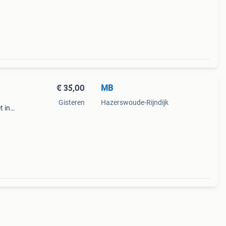
€ 35,00
MB
Gisteren
Hazerswoude-Rijndijk
t in
ntie