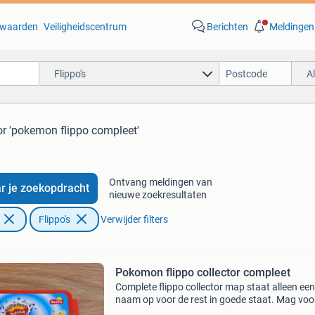
waarden
Veiligheidscentrum
Berichten
Meldingen
Flippo's
A
r 'pokemon flippo compleet'
Ontvang meldingen van
r je zoekopdracht
nieuwe zoekresultaten
Flippo's
Verwijder filters
Pokomon flippo collector compleet
Complete flippo collector map staat alleen een
naam op voor de rest in goede staat. Mag voo
€25,- weg. Eventuele verzendkosten vanaf €5