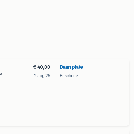
€ 40,00
Daan plate
e
2 aug 26
Enschede