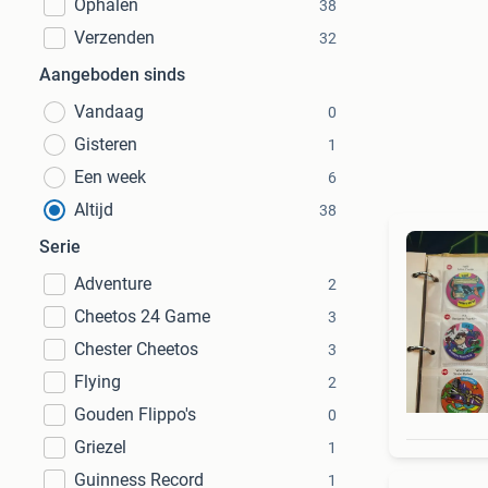
Ophalen
38
Verzenden
32
Aangeboden sinds
Vandaag
0
Gisteren
1
Een week
6
Altijd
38
Serie
Adventure
2
Cheetos 24 Game
3
Chester Cheetos
3
Flying
2
Gouden Flippo's
0
Griezel
1
Guinness Record
1