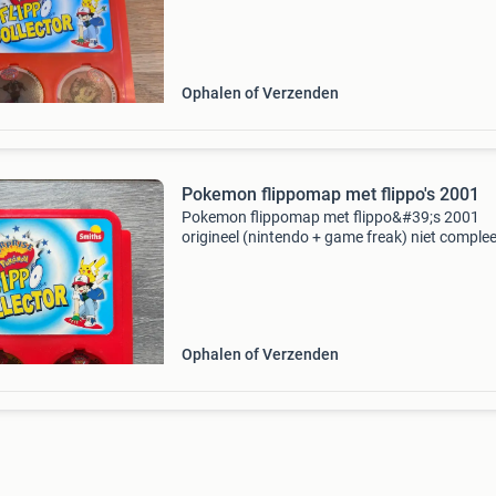
via dhl punt risico koper.
Ophalen of Verzenden
Pokemon flippomap met flippo's 2001
Pokemon flippomap met flippo&#39;s 2001
origineel (nintendo + game freak) niet complee
2001 te verzamelen met smiths zie de adverte
voor de staat
Ophalen of Verzenden