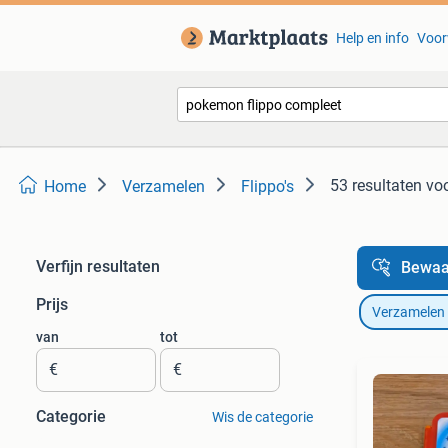
Help en info
Voor
53 resultaten
voo
Home
Verzamelen
Flippo's
Verfijn resultaten
Bewaa
Prijs
Verzamelen
van
tot
€
€
Categorie
Wis de categorie