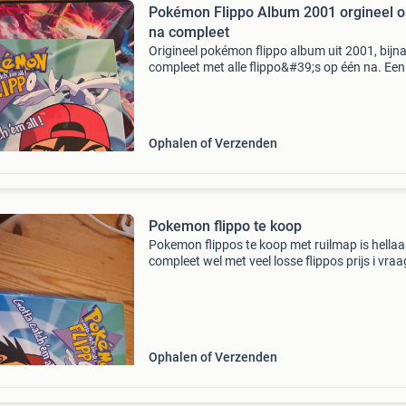
Pokémon Flippo Album 2001 orgineel o
na compleet
Origineel pokémon flippo album uit 2001, bijn
compleet met alle flippo&#39;s op één na. Een
must-have voor verzamelaars en fans van
pokémon en flippo&#39;s. Het album en de
flippo&#39;s z
Ophalen of Verzenden
Pokemon flippo te koop
Pokemon flippos te koop met ruilmap is hellaa
compleet wel met veel losse flippos prijs i vraa
anders bieden
Ophalen of Verzenden