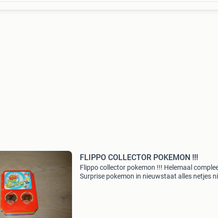
FLIPPO COLLECTOR POKEMON !!!
Flippo collector pokemon !!! Helemaal complee
Surprise pokemon in nieuwstaat alles netjes ni
kapot en geen beschadigingen. Graag bieden 
waarde, lage worden verwijderd. Kijk ook eens 
mijn