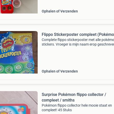
1-3-4-5-6
Ophalen of Verzenden
Flippo Stickerposter compleet (Pokémo
Complete flippo stickerposter met alle pokém
stickers. Vroeger is mijn naam erop geschreve
maar verder in goede staat. Een uniek
verzamelobject voor de echte flippo-fan!
Ophalen of Verzenden
Surprise Pokémon flippo collector /
compleet / smiths
Pokémon flippo collector hele mooie staat en
compleet! 45 Stuks