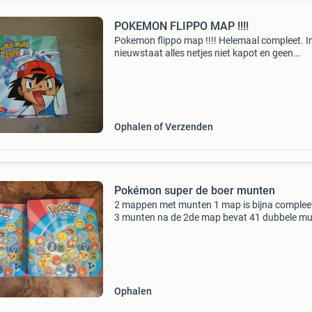
POKEMON FLIPPO MAP !!!!
Pokemon flippo map !!!! Helemaal compleet. I
nieuwstaat alles netjes niet kapot en geen
beschadigingen. Graag bieden naar waarde, l
worden verwijderd. Kijk ook eens bij mijn ande
advertenties vo
Ophalen of Verzenden
Pokémon super de boer munten
2 mappen met munten 1 map is bijna complee
3 munten na de 2de map bevat 41 dubbele m
wisselende staat
Ophalen