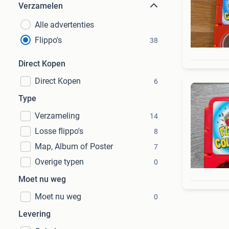
Verzamelen
Alle advertenties
Flippo's
38
Direct Kopen
Direct Kopen
6
Type
Verzameling
14
Losse flippo's
8
Map, Album of Poster
7
Overige typen
0
Moet nu weg
Moet nu weg
0
Levering