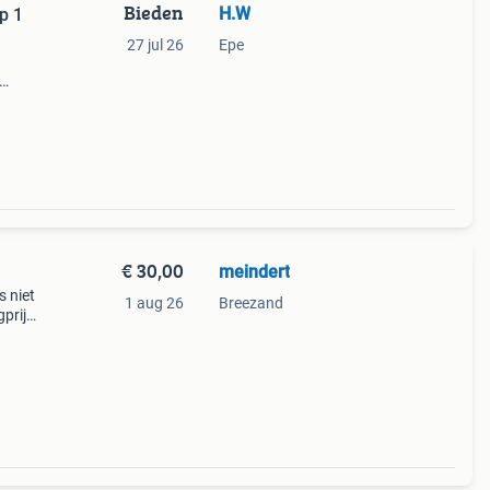
Bieden
H.W
p 1
27 jul 26
Epe
a
€ 30,00
meindert
s niet
1 aug 26
Breezand
gprijs