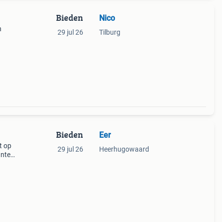
Bieden
Nico
n
29 jul 26
Tilburg
age
re
Bieden
Eer
t op
29 jul 26
Heerhugowaard
unten