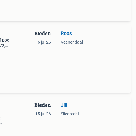
Bieden
Roos
flippo
6 jul 26
Veenendaal
72,
Bieden
Jill
15 jul 26
Sliedrecht
t
e
2: nr