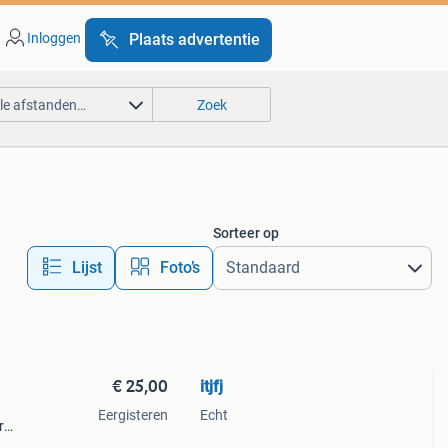
Inloggen
Plaats advertentie
lle afstanden…
Zoek
Sorteer op
Lijst
Foto’s
€ 25,00
itjfj
Eergisteren
Echt
r
,55