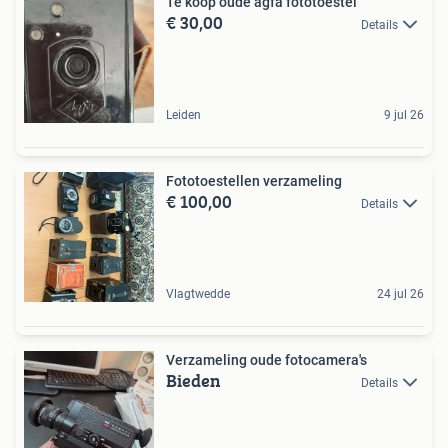
Te koop oude agfa fototoestel
€ 30,00
Details
Leiden
9 jul 26
Fototoestellen verzameling
€ 100,00
Details
Vlagtwedde
24 jul 26
Verzameling oude fotocamera's
Bieden
Details