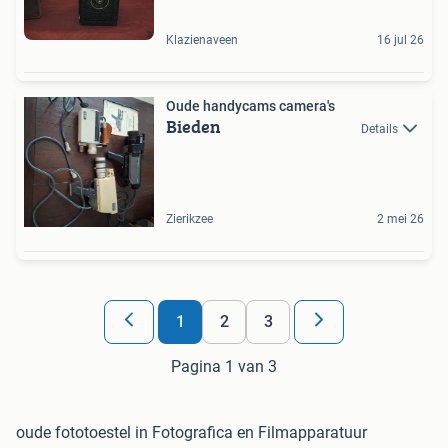
Klazienaveen
16 jul 26
Oude handycams camera's
Bieden
Details
Zierikzee
2 mei 26
1
2
3
Pagina 1 van 3
oude fototoestel in Fotografica en Filmapparatuur