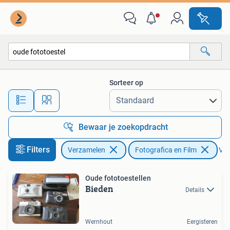
Fotografica en Filmapparatuur
Sorteer op
Alle afstanden…
Bewaar je zoekopdracht
Filters
Verzamelen
Fotografica en Film
Ver
Oude fototoestellen
Bieden
Details
Wernhout
Eergisteren