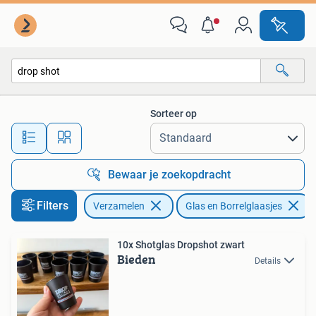
Glas en Borrelglaasjes
Sorteer op
Alle afstanden…
Bewaar je zoekopdracht
Filters
Verzamelen
Glas en Borrelglaasjes
10x Shotglas Dropshot zwart
Bieden
Details