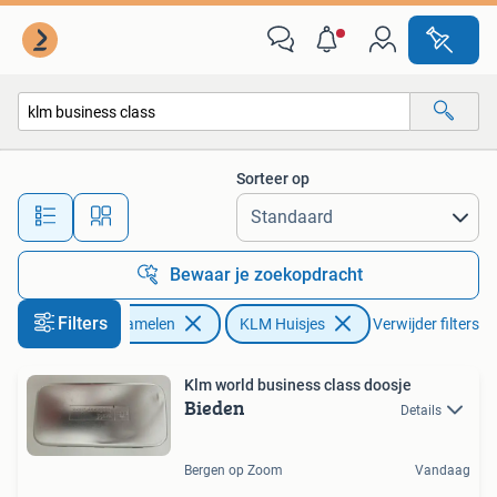
KLM Huisjes
Sorteer op
Alle afstanden…
Bewaar je zoekopdracht
Filters
Verzamelen
KLM Huisjes
Verwijder filters
Klm world business class doosje
Bieden
Details
Bergen op Zoom
Vandaag